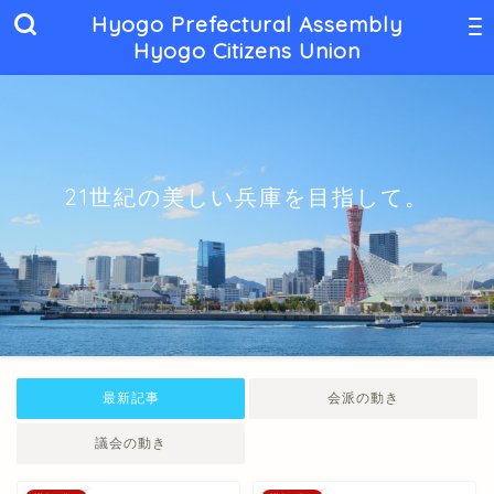
Hyogo Prefectural Assembly
Hyogo Citizens Union
21世紀の美しい兵庫を目指して。
最新記事
会派の動き
議会の動き