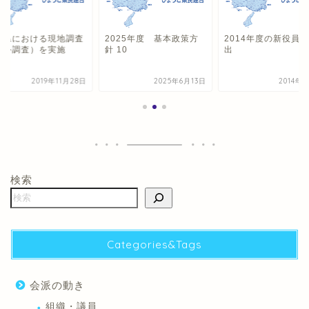
潟県における現地調査
2025年度 基本政策方
2014年度の新役員
管外調査）を実施
針 10
出
2019年11月28日
2025年6月13日
2014年
検索
Categories&Tags
会派の動き
組織・議員