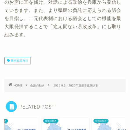
のお声に耳を傾け、対話による政治を兵庫から発信し
ていきます。また、より県民の負託に応えられる議会
を目指し、二元代表制における議会としての機能を最
大限発揮することで「絶え間ない県政改革」にも取り
組みます。
基本政策方針
HOME
会派の動き
2026.6.2 2026年度基本政策方針
RELATED POST
の動き
会派の動き
会派の動き