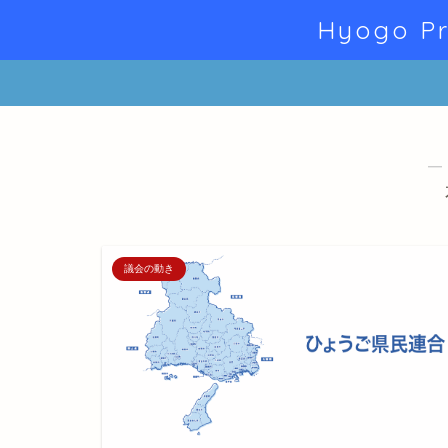
Hyogo Pr
―
議会の動き