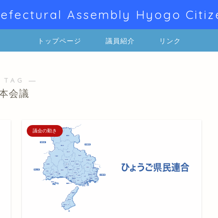
efectural Assembly Hyogo Citiz
トップページ
議員紹介
リンク
 TAG ―
本会議
議会の動き