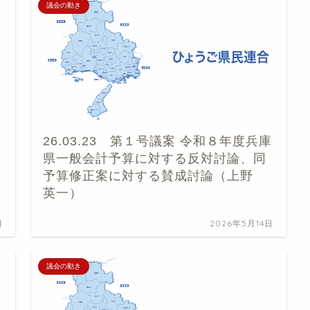
議会の動き
26.03.23 第１号議案 令和８年度兵庫
県一般会計予算に対する反対討論、同
予算修正案に対する賛成討論（上野
英一）
日
2026年5月14日
議会の動き