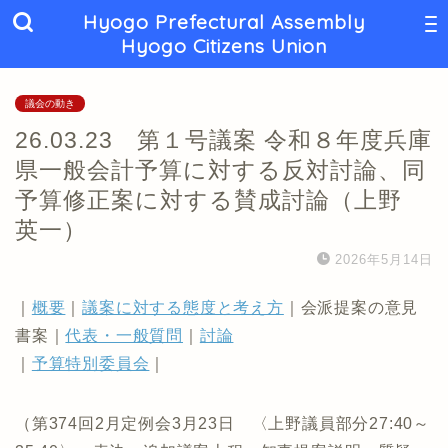
Hyogo Prefectural Assembly
Hyogo Citizens Union
議会の動き
26.03.23 第１号議案 令和８年度兵庫
県一般会計予算に対する反対討論、同
予算修正案に対する賛成討論（上野
英一）
2026年5月14日
｜
概要
｜
議案に対する態度と考え方
｜会派提案の意見
書案｜
代表・一般質問
｜
討論
｜
予算特別委員会
｜
（第374回2月定例会3月23日 〈上野議員部分27:40～