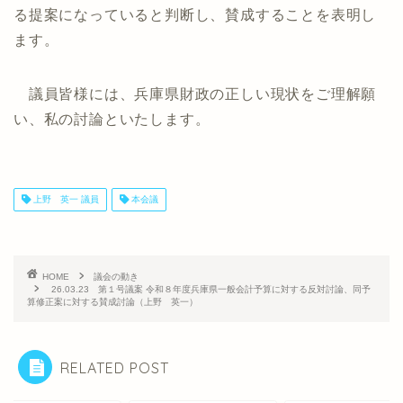
る提案になっていると判断し、賛成することを表明し
ます。
議員皆様には、兵庫県財政の正しい現状をご理解願
い、私の討論といたします。
上野 英一 議員
本会議
HOME
議会の動き
26.03.23 第１号議案 令和８年度兵庫県一般会計予算に対する反対討論、同予
算修正案に対する賛成討論（上野 英一）
RELATED POST