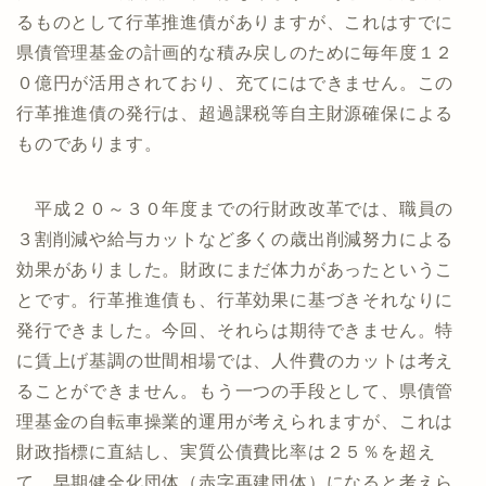
るものとして行革推進債がありますが、これはすでに
県債管理基金の計画的な積み戻しのために毎年度１２
０億円が活用されており、充てにはできません。この
行革推進債の発行は、超過課税等自主財源確保による
ものであります。
平成２０～３０年度までの行財政改革では、職員の
３割削減や給与カットなど多くの歳出削減努力による
効果がありました。財政にまだ体力があったというこ
とです。行革推進債も、行革効果に基づきそれなりに
発行できました。今回、それらは期待できません。特
に賃上げ基調の世間相場では、人件費のカットは考え
ることができません。もう一つの手段として、県債管
理基金の自転車操業的運用が考えられますが、これは
財政指標に直結し、実質公債費比率は２５％を超え
て、早期健全化団体（赤字再建団体）になると考えら