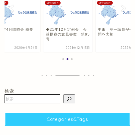
の動き
議会の動き
議会の動き
20年4月臨時会 概要
◆21年12月定例会 会
中田 英一議員が一
派提案の意見書案 第95
問を実施
号
2020年4月24日
2021年12月13日
2022年6
検索
Categories&Tags