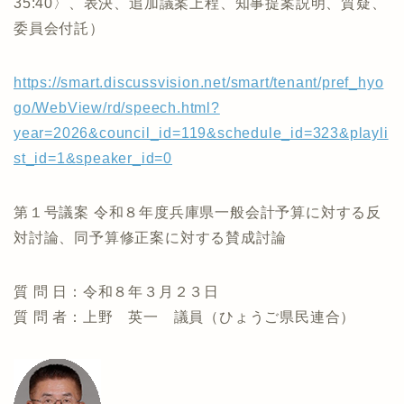
35:40〉、表決、追加議案上程、知事提案説明、質疑、
委員会付託）
https://smart.discussvision.net/smart/tenant/pref_hyo
go/WebView/rd/speech.html?
year=2026&council_id=119&schedule_id=323&playli
st_id=1&speaker_id=0
第１号議案 令和８年度兵庫県一般会計予算に対する反
対討論、同予算修正案に対する賛成討論
質 問 日：令和８年３月２３日
質 問 者：上野 英一 議員（ひょうご県民連合）