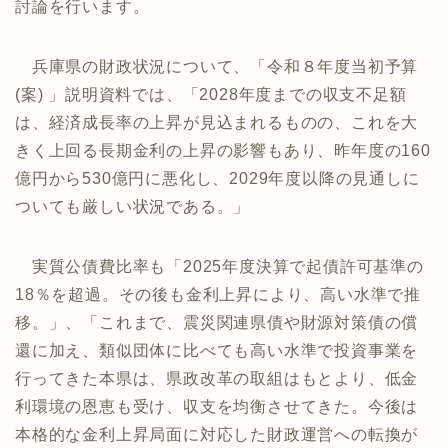
討論を行います。
兵庫県の財政状況について、「令和８年度当初予算
(案) 」説明資料では、「2028年度までの収支不足額
は、経済成長率の上昇が見込まれるものの、これを大
きく上回る長期金利の上昇の影響もあり、昨年度の160
億円から530億円に悪化し、2029年度以降の見通しに
ついても厳しい状況である。」
実質公債費比率も「2025年度決算で起債許可基準の
18％を超過。その後も金利上昇により、高い水準で推
移。」、「これまで、震災関連県債や財源対策債の償
還に加え、類似団体に比べても高い水準で投資事業を
行ってきた本県は、県政改革の取組はもとより、低金
利環境の恩恵も受け、収支を均衡させてきた。今後は
本格的な金利上昇局面に対応した財政運営への転換が