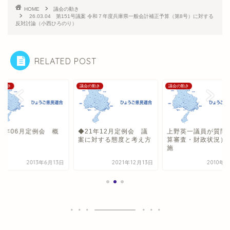
HOME
議会の動き
26.03.04 第151号議案 令和７年度兵庫県一般会計補正予算（第8号）に対する
反対討論（小西ひろのり）
RELATED POST
の動き
議会の動き
議会の動き
13年06月定例会 概
◆21年12月定例会 議
上野英一議員が質問
案に対する態度と考え方
算審査・財政状況）
施
2013年6月13日
2021年12月13日
2010年