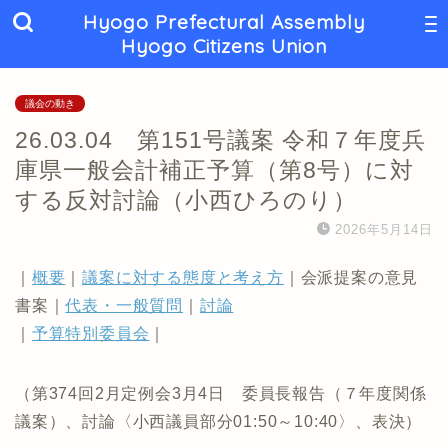
Hyogo Prefectural Assembly
Hyogo Citizens Union
議会の動き
26.03.04 第151号議案 令和７年度兵
庫県一般会計補正予算（第8号）に対
する反対討論（小西ひろのり）
2026年5月14日
｜
概要
｜
議案に対する態度と考え方
｜会派提案の意見
書案｜
代表・一般質問
｜
討論
｜
予算特別委員会
｜
（第374回2月定例会3月4日 委員長報告（７年度関係
議案）、討論〈小西議員部分01:50～10:40〉、表決）