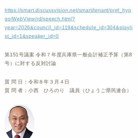
https://smart.discussvision.net/smart/tenant/pref_hyo
go/WebView/rd/speech.html?
year=2026&council_id=119&schedule_id=304&playli
st_id=1&speaker_id=0
第151号議案 令和７年度兵庫県一般会計補正予算（第8
号）に対する反対討論
質 問 日：令和８年３月４日
質 問 者：小西 ひろのり 議員（ひょうご県民連合）