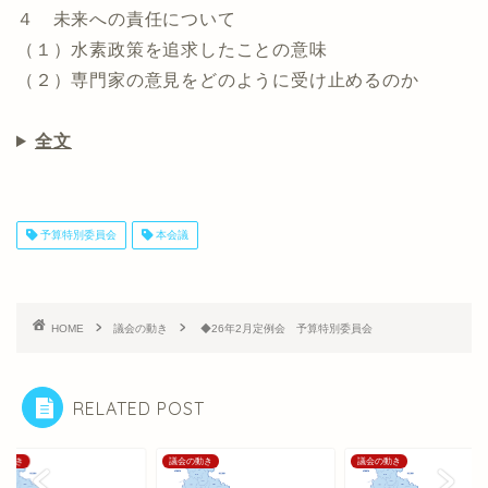
４ 未来への責任について
（１）水素政策を追求したことの意味
（２）専門家の意見をどのように受け止めるのか
全文
予算特別委員会
本会議
HOME
議会の動き
◆26年2月定例会 予算特別委員会
RELATED POST
の動き
議会の動き
議会の動き