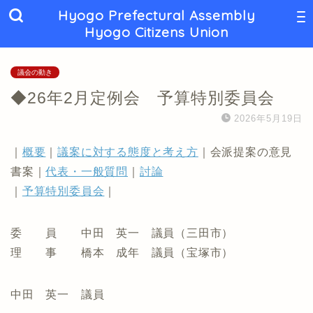
Hyogo Prefectural Assembly
Hyogo Citizens Union
議会の動き
◆26年2月定例会 予算特別委員会
2026年5月19日
｜
概要
｜
議案に対する態度と考え方
｜会派提案の意見
書案｜
代表・一般質問
｜
討論
｜
予算特別委員会
｜
委 員 中田 英一 議員（三田市）
理 事 橋本 成年 議員（宝塚市）
中田 英一 議員