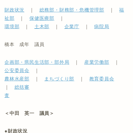
財政状況
｜
総務部・財務部・危機管理部
｜
福
祉部
｜
保健医療部
｜
環境部
｜
土木部
｜
企業庁
｜
病院局
橋本 成年 議員
企画部・県民生活部・部外局
｜
産業労働部
｜
公安委員会
｜
農林水産部
｜
まちづくり部
｜
教育委員会
｜
総括審
査
＜中田 英一 議員＞
●財政状況