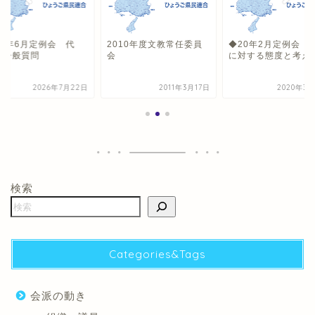
26年6月定例会 代
2010年度文教常任委員
◆20年2月定例会 
・一般質問
会
に対する態度と考え
2026年7月22日
2011年3月17日
2020年3月
検索
Categories&Tags
会派の動き