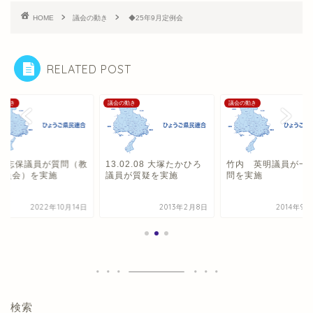
HOME
議会の動き
◆25年9月定例会
RELATED POST
の動き
議会の動き
議会の動き
山 志保議員が質問（教
13.02.08 大塚たかひろ
竹内 英明議員が一
委員会）を実施
議員が質疑を実施
問を実施
2022年10月14日
2013年2月8日
2014年9
検索