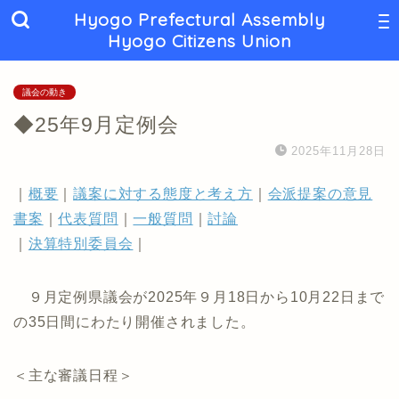
Hyogo Prefectural Assembly
Hyogo Citizens Union
議会の動き
◆25年9月定例会
2025年11月28日
｜
概要
｜
議案に対する態度と考え方
｜
会派提案の意見
書案
｜
代表質問
｜
一般質問
｜
討論
｜
決算特別委員会
｜
９月定例県議会が2025年９月18日から10月22日まで
の35日間にわたり開催されました。
＜主な審議日程＞