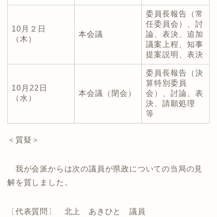
委員長報告（常
任委員会）、討
10月２日
本会議
論、表決、追加
（木）
議案上程、知事
提案説明、表決
委員長報告（決
算特別委員
10月22日
本会議（閉会）
会）、討論、表
（水）
決、請願処理
等
＜質疑＞
我が会派からは次の議員が県政についての当局の見
解を質しました。
〔代表質問〕 北上 あきひと 議員