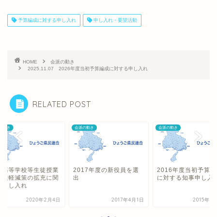
予算編成に対する申し入れ
申し入れ・要望活動
HOME
会派の動き
2025.11.07 2026年度当初予算編成に対する申し入れ
RELATED POST
の動き
会派の動き
会派の動き
立高等学校等生徒授業
2017年度の新役員を選
2016年度当初予算
負担軽減策の拡充に関
出
に対する知事申し入
る申し入れ
2020年2月4日
2017年4月1日
2015年1