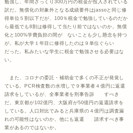
勉強し、年間ざっくり300万円の税金が投入されている
訳だ。無償化の対象外となる成績要件はjassoと同じ修
得単位５割以下だが、100％税金で勉強しているのだか
ら最低でも8割は修得して当たり前ではないのか。無償
化と100%学費負担の間が ないことも少し懸念を持つ
が。私が大学１年目に修得したのは９単位ぐらい
だった。私みたいな学生に税金で勉強させる必要はな
い。
また、コロナの委託・補助金で多くの不正が発覚し
ている。PCR検査数の水増しで９事業者４億円に返還
請求をしているが、全事業者を刑事告訴 すべき
だ。東京都が102億円、大阪府が50億円の返還請求を
している。人口対比でみると兵庫県の４億円は調査漏
れの可能性はないのか。他にも返還 請求すべき事
業があるのではないか。