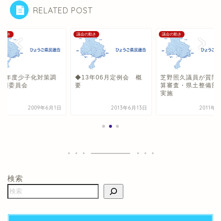
RELATED POST
の動き
議会の動き
議会の動き
009年度少子化対策調
◆13年06月定例会 概
芝野照久議員が質問
特別委員会
要
算審査・県土整備部
実施
2009年6月1日
2013年6月13日
2011年
検索