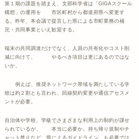
第１期の課題を踏まえ、文部科学省は「GIGAスクール
構想」の運用を 市区町村から都道府県へ変更す
る。昨年、本会議で提言した県による市町業務の補
完・共同事業といえ歓迎する。
端末の共同調達だけでなく、人員の共有化やコスト削
減に向けて、 やるべき項目は更にあるのではな
いか。
例えば、推奨ネットワーク帯域を満たしている学
校は約２割とも言われ、回線契約変更や通信アセスメ
ントが必要。
自治体や学校、学級でさまざまな利用上の制約が課せ
られているが、 本当に必要か。持ち帰り規制やチ
ャット禁止など、県によるガイドライン も必要では