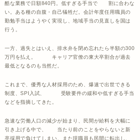
酷な業務で日額840円。低すぎる手当で 割に合わな
い。ある種の自腹・自己犠牲だ。会計年度任用職員の
勤勉手当はようやく実現し、地域手当の見直しを国は
行う。
一方、過失とはいえ、排水弁を閉め忘れたら半額の300
万円を払え。 キャリア官僚の東大卒割合が過去
最低となるのも当然だ。
これまで、優秀な人材採用のため、爆速で出世できる
制度、SPI入試、 受験要件の緩和や低すぎる手当
などを指摘してきた。
急速な労働人口の減少が始まり、民間が給料を大幅に
引き上げる中で、 当たり前のことをやらないと新
卒採用で負けてしまい、また現職員も民間に転出し、