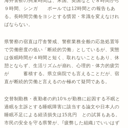
海外警察の拘束時間は、米国、英国などで８時間から
９時間、シンガ ポールでは12時間との報告もあ
る。長時間労働をヨシとする慣習・常識を変えなけれ
ばならない。
県警察の宿直は庁舎警戒、警察業務全般の応急処置等
で労働密度の低い「断続的労働」としているが、実態
は仮眠時間が４時間と短く、取れないこともあり、休
憩とならず、生活リズムが崩れ、心理的・体力的疲労
が 蓄積する。県立病院でも言えることだが、宿
直が断続的労働と言えるのか極めて疑問である。
交替制勤務・夜勤者の約10％が勤務に起因する不眠と
過眠を主訴とする睡眠障害に該当する論文や日本人の
睡眠不足による経済損失は15兆円 との試算もある。
市民の安全を守る県警が、｢疲弊した組織｣でいいはず