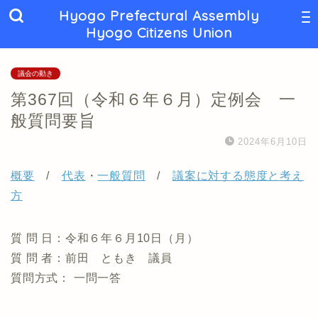
Hyogo Prefectural Assembly
Hyogo Citizens Union
議会の動き
第367回（令和６年６月）定例会 一
般質問要旨
2024年6月10日
概要
/
代表
・
一般質問
/
議案に対する態度と考え
方
質 問 日：令和６年６月10日（月）
質 問 者：前田 ともき 議員
質問方式： 一問一答