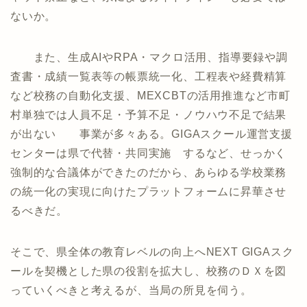
ないか。
また、生成AIやRPA・マクロ活用、指導要録や調
査書・成績一覧表等の帳票統一化、工程表や経費精算
など校務の自動化支援、MEXCBTの活用推進など市町
村単独では人員不足・予算不足・ノウハウ不足で結果
が出ない 事業が多々ある。GIGAスクール運営支援
センターは県で代替・共同実施 するなど、せっかく
強制的な合議体ができたのだから、あらゆる学校業務
の統一化の実現に向けたプラットフォームに昇華させ
るべきだ。
そこで、県全体の教育レベルの向上へNEXT GIGAスク
ールを契機とした県の役割を拡大し、校務のＤＸを図
っていくべきと考えるが、当局の所見を伺う。