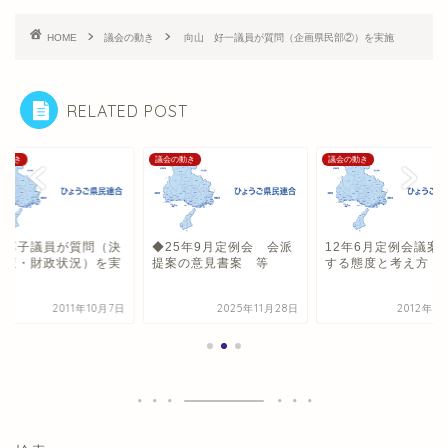
HOME
議会の動き
向山 好一議員が質問（企画県民部②）を実施
RELATED POST
の動き
議会の動き
議会の動き
安淳子議員が質問（決
◆25年9月定例会 会派
12年6月定例会議案
審査・財政状況）を実
提案の意見書案 等
する態度と考え方
2011年10月7日
2025年11月28日
2012年6