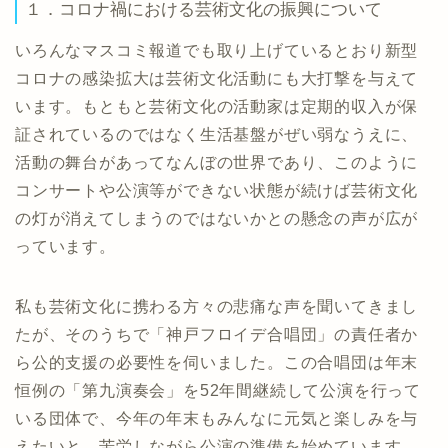
１．コロナ禍における芸術文化の振興について
いろんなマスコミ報道でも取り上げているとおり新型
コロナの感染拡大は芸術文化活動にも大打撃を与えて
います。もともと芸術文化の活動家は定期的収入が保
証されているのではなく生活基盤がぜい弱なうえに、
活動の舞台があってなんぼの世界であり、このように
コンサートや公演等ができない状態が続けば芸術文化
の灯が消えてしまうのではないかとの懸念の声が広が
っています。
私も芸術文化に携わる方々の悲痛な声を聞いてきまし
たが、そのうちで「神戸フロイデ合唱団」の責任者か
ら公的支援の必要性を伺いました。この合唱団は年末
恒例の「第九演奏会」を52年間継続して公演を行って
いる団体で、今年の年末もみんなに元気と楽しみを与
えたいと、苦労しながら公演の準備を始めています。