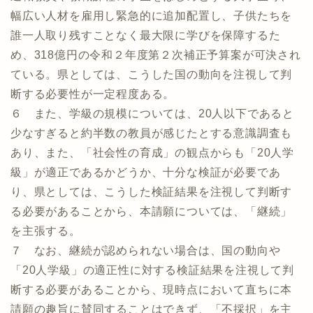
幅広い人材を雇用し緊急的に追加配置し、子供たちを
誰一人取り残すことなく最大限に学びを保障するた
め、318億円の令和２年度第２次補正予算案が可決され
ている。県としては、こうした国の動向を注視して判
断する必要性が一定程度ある。
６ また、学級の規模については、20人以下であると
少なすぎると約半数の教員が感じたとする意識調査も
あり、また、「社会性の育成」の観点からも「20人学
級」が適正であるかどうか、十分な検証が必要であ
り、県としては、こうした検証結果を注視して判断す
る必要があることから、本請願については、「継続」
を主張する。
７ なお、継続が認められない場合は、国の動向や
「20人学級」の適正性に対する検証結果を注視して判
断する必要があることから、現時点において直ちに本
請願の趣旨に賛同することはできず、「不採択」を主