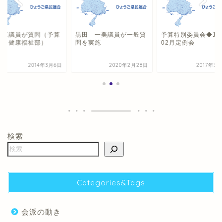
耕三議員が質問（予算
黒田 一美議員が一般質
予算特別委員会◆17
査・健康福祉部）
問を実施
02月定例会
2014年3月6日
2020年2月28日
2017年3
検索
Categories&Tags
会派の動き