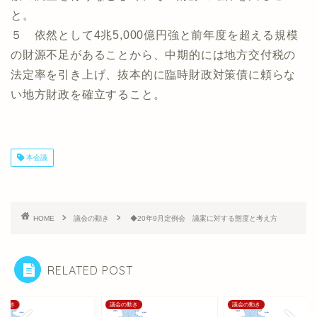
と。
５ 依然として4兆5,000億円強と前年度を超える規模
の財源不足があることから、中期的には地方交付税の
法定率を引き上げ、抜本的に臨時財政対策債に頼らな
い地方財政を確立すること。
本会議
HOME
議会の動き
◆20年9月定例会 議案に対する態度と考え方
RELATED POST
の動き
議会の動き
議会の動き