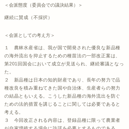
＜会派態度（委員会での議決結果）＞
継続に賛成（不採択）
＜会派としての考え方＞
１ 農林水産省は、我が国で開発された優良な新品種
の海外流出を抑止するための種苗法の一部改正案は、
第201回国会において成立が見送られ、継続審議となっ
た。
２ 新品種は日本の知的財産であり、長年の努力で品
種改良を積み重ねてきた国や自治体、生産者らの努力
の結晶ともいえる。こうした新品種の海外流出を防ぐ
ための法的措置を講じることに関しては必要であると
考える。
３ 今回改正される内容は、登録品種に限って農業者
が自家増殖する場合に許諾を必要とするものである。