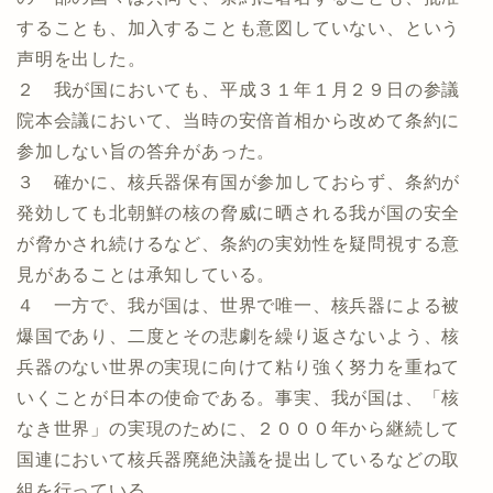
することも、加入することも意図していない、という
声明を出した。
２ 我が国においても、平成３１年１月２９日の参議
院本会議において、当時の安倍首相から改めて条約に
参加しない旨の答弁があった。
３ 確かに、核兵器保有国が参加しておらず、条約が
発効しても北朝鮮の核の脅威に晒される我が国の安全
が脅かされ続けるなど、条約の実効性を疑問視する意
見があることは承知している。
４ 一方で、我が国は、世界で唯一、核兵器による被
爆国であり、二度とその悲劇を繰り返さないよう、核
兵器のない世界の実現に向けて粘り強く努力を重ねて
いくことが日本の使命である。事実、我が国は、「核
なき世界」の実現のために、２０００年から継続して
国連において核兵器廃絶決議を提出しているなどの取
組を行っている。