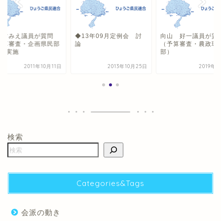
水すみえ議員が質問
◆13年09月定例会 討
向山 好一議員が質
決算審査・企画県民部
論
（予算審査・農政環
）を実施
部）
2011年10月11日
2013年10月25日
2019年
検索
Categories&Tags
会派の動き