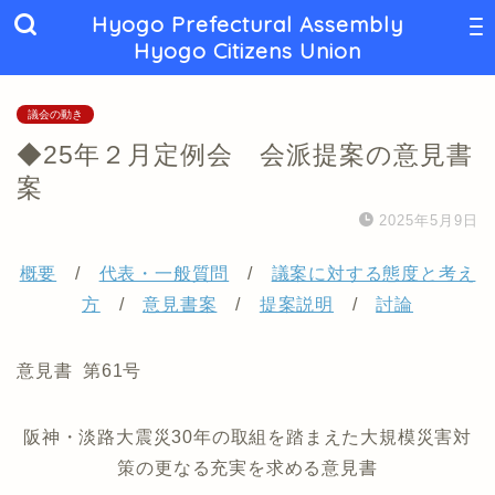
Hyogo Prefectural Assembly
Hyogo Citizens Union
議会の動き
◆25年２月定例会 会派提案の意見書
案
2025年5月9日
概要
/
代表・一般質問
/
議案に対する態度と考え
方
/
意見書案
/
提案説明
/
討論
意見書 第61号
阪神・淡路大震災30年の取組を踏まえた大規模災害対
策の更なる充実を求める意見書