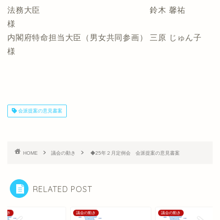
法務大臣 鈴木 馨祐
様
内閣府特命担当大臣（男女共同参画） 三原 じゅん子
様
会派提案の意見書案
HOME
議会の動き
◆25年２月定例会 会派提案の意見書案
RELATED POST
の動き
議会の動き
議会の動き