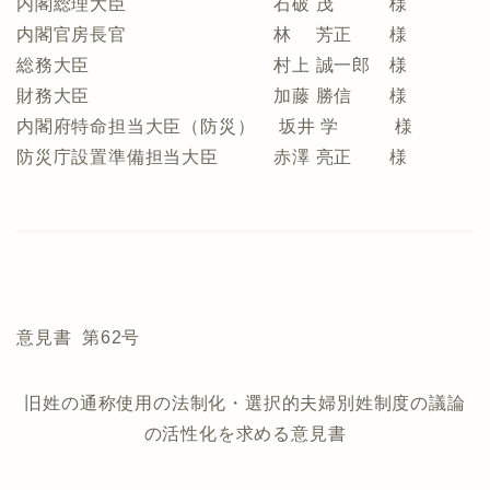
内閣総理大臣 石破 茂 様
内閣官房長官 林 芳正 様
総務大臣 村上 誠一郎 様
財務大臣 加藤 勝信 様
内閣府特命担当大臣（防災） 坂井 学 様
防災庁設置準備担当大臣 赤澤 亮正 様
意見書 第62号
旧姓の通称使用の法制化・選択的夫婦別姓制度の議論
の活性化を求める意見書