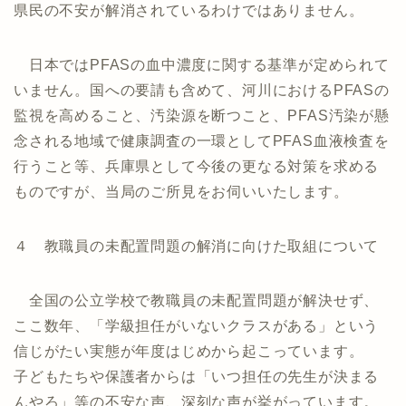
県民の不安が解消されているわけではありません。
日本ではPFASの血中濃度に関する基準が定められて
いません。国への要請も含めて、河川におけるPFASの
監視を高めること、汚染源を断つこと、PFAS汚染が懸
念される地域で健康調査の一環としてPFAS血液検査を
行うこと等、兵庫県として今後の更なる対策を求める
ものですが、当局のご所見をお伺いいたします。
４ 教職員の未配置問題の解消に向けた取組について
全国の公立学校で教職員の未配置問題が解決せず、
ここ数年、「学級担任がいないクラスがある」という
信じがたい実態が年度はじめから起こっています。
子どもたちや保護者からは「いつ担任の先生が決まる
んやろ」等の不安な声、深刻な声が挙がっています。