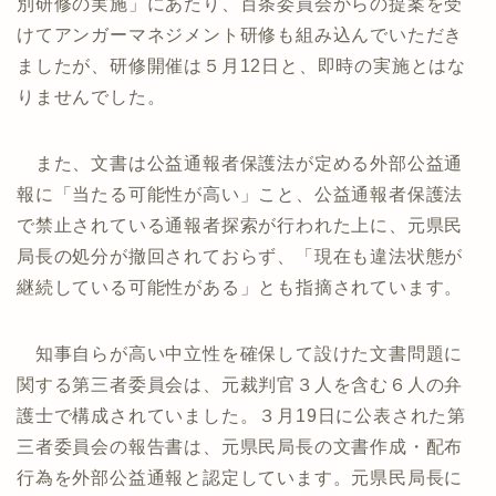
別研修の実施」にあたり、百条委員会からの提案を受
けてアンガーマネジメント研修も組み込んでいただき
ましたが、研修開催は５月12日と、即時の実施とはな
りませんでした。
また、文書は公益通報者保護法が定める外部公益通
報に「当たる可能性が高い」こと、公益通報者保護法
で禁止されている通報者探索が行われた上に、元県民
局長の処分が撤回されておらず、「現在も違法状態が
継続している可能性がある」とも指摘されています。
知事自らが高い中立性を確保して設けた文書問題に
関する第三者委員会は、元裁判官３人を含む６人の弁
護士で構成されていました。３月19日に公表された第
三者委員会の報告書は、元県民局長の文書作成・配布
行為を外部公益通報と認定しています。元県民局長に