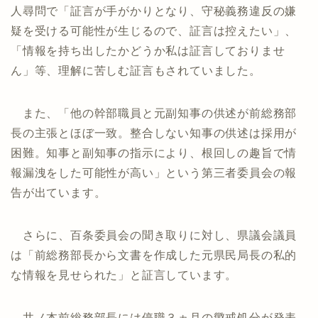
人尋問で「証言が手がかりとなり、守秘義務違反の嫌
疑を受ける可能性が生じるので、証言は控えたい」、
「情報を持ち出したかどうか私は証言しておりませ
ん」等、理解に苦しむ証言もされていました。
また、「他の幹部職員と元副知事の供述が前総務部
長の主張とほぼ一致。整合しない知事の供述は採用が
困難。知事と副知事の指示により、根回しの趣旨で情
報漏洩をした可能性が高い」という第三者委員会の報
告が出ています。
さらに、百条委員会の聞き取りに対し、県議会議員
は「前総務部長から文書を作成した元県民局長の私的
な情報を見せられた」と証言しています。
井ノ本前総務部長には停職３ヵ月の懲戒処分が発表