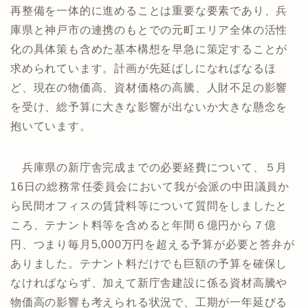
再整備を一体的に進めることは重要な要素であり、兵
庫県と神戸市の連携のもとでの元町エリア全体の活性
化の具体策も含めた基本構想を早急に策定することが
求められています。計画が先延ばしになればなるほ
ど、現在の物価高、資材価格の高騰、人財不足の影響
を受け、総予算に大きな影響が出ないか大きな懸念を
抱いています。
兵庫県の新庁舎完成までの必要経費について、５月
16日の総務常任委員会において我が会派の中田議員か
ら民間オフィスの賃貸料等について質問をしましたと
ころ、テナント料等を含めると年間６億円から７億
円、つまり毎月5,000万円を超える予算が必要と答弁が
ありました。テナント料だけでも巨額の予算を確保し
なければならず、加えて新庁舎建設に係る資材高騰や
物価高の影響も考えられる状況で、工期が一年延びる