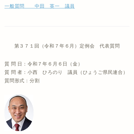
一般質問 中田 英一 議員
第３７１回（令和７年６月）定例会 代表質問
質 問 日：令和７年６月６日（金）
質 問 者：小西 ひろのり 議員（ひょうご県民連合）
質問形式：分割