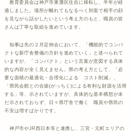
教育委員会は神戸市東灘区住吉に移転し、半年が経
過しました。場所が離れてもなるべく対面で相手の顔
を見ながら話がしたいという考え方のもと、職員の皆
さんは丁寧な取組を進めています。
知事は先の２月定例会において、「機能的でコンパ
クトな新庁舎整備の方針を進めていく」と述べられて
いますが、「コンパクト」という言葉が意図する具体
的な内容が全く見えません。県の考え方として、「必
要な面積の最適化・合理化による コスト削減」、
「県民会館との合築(がっちく)による有利な財源を活用
する」等、示されていますが、具体的な基本構想が未
だ示されておらず、日々県庁舎で働く 職員や県民の
不安は増すばかりです。
神戸市やJR西日本等と連携し、三宮・元町エリアの