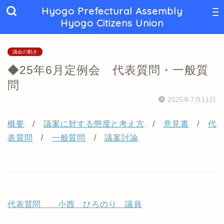
Hyogo Prefectural Assembly
Hyogo Citizens Union
議会の動き
◆25年6月定例会 代表質問・一般質
問
2025年7月11日
概要
/
議案に対する態度と考え方
/
意見書
/
代
表質問
/
一般質問
/
議案討論
代表質問 小西 ひろのり 議員