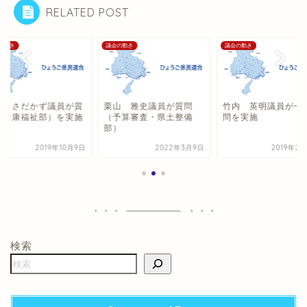
RELATED POST
の動き
議会の動き
議会の動き
戸 さだかず議員が質
栗山 雅史議員が質問
竹内 英明議員が一
（健康福祉部）を実施
（予算審査・県土整備
問を実施
部）
2019年10月9日
2022年3月9日
2019年2
検索