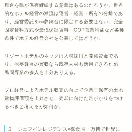
舞台を県が保有継続する意義はあるのだろうか。世界
的なホテル経営の潮流は運営・経営・所有の分離であ
り、経営委託を㈱夢舞台に限定する必要はない。完全
固定賃料方式や最低保証賃料＋GOP営業利益など各種
条件でホテル経営会社を公募してはどうか。
リゾートホテルのネックは人材採用と開発資金であ
り、㈱夢舞台の買収なら既存人材も活用できるため、
民間専業の参入も十分ありえる。
プロ経営によるホテル収支の向上で企業庁保有の土地
建物評価額を上昇させ、売却に向けた足がかりをつけ
るべきと考えるが如何か。
２ シェフインレジデンス×御食国＝万博で世界に