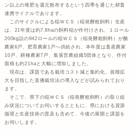
ン以上の堆肥を還元散布するという四季を通じた耕畜
連携サイクルであります。
このサイクルによる稲ＷＣＳ（稲発酵粗飼料）生産
は、21年度は約7.8haの飼料稲が作付けされ、１ロール
200kg詰の942ロールの稲ＷＣＳ（稲発酵粗飼料）が酪
農家6戸、肥育農家1戸へ供給され、本年度は畜産農家
10戸、耕種農家7戸、集落営農組織5団体となり、作付
面積も約21haと大幅に増加しました。
現在は、課題である栽培コスト減と集約化、規模拡
大を目指した直播栽培法の導入などが試みられており
ます。
そこで、県下の稲ＷＣＳ（稲発酵粗飼料）の取り組
み状況についてお伺いするとともに、県における資源
循環と生産技術の普及も含めて、今後の展開と課題を
お伺いします。