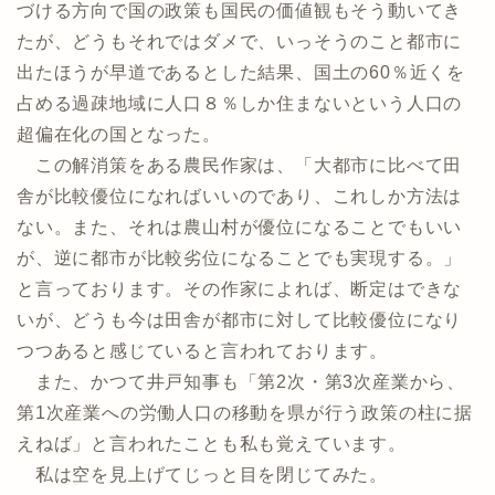
づける方向で国の政策も国民の価値観もそう動いてき
たが、どうもそれではダメで、いっそうのこと都市に
出たほうが早道であるとした結果、国土の60％近くを
占める過疎地域に人口８％しか住まないという人口の
超偏在化の国となった。
この解消策をある農民作家は、「大都市に比べて田
舎が比較優位になればいいのであり、これしか方法は
ない。また、それは農山村が優位になることでもいい
が、逆に都市が比較劣位になることでも実現する。」
と言っております。その作家によれば、断定はできな
いが、どうも今は田舎が都市に対して比較優位になり
つつあると感じていると言われております。
また、かつて井戸知事も「第2次・第3次産業から、
第1次産業への労働人口の移動を県が行う政策の柱に据
えねば」と言われたことも私も覚えています。
私は空を見上げてじっと目を閉じてみた。