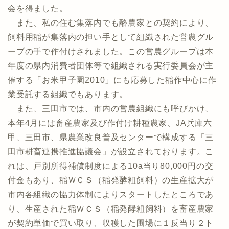
会を得ました。
また、私の住む集落内でも酪農家との契約により、
飼料用稲が集落内の担い手として組織された営農グル
ープの手で作付けされました。この営農グループは本
年度の県内消費者団体等で組織される実行委員会が主
催する「お米甲子園2010」にも応募した稲作中心に作
業受託する組織でもあります。
また、三田市では、市内の営農組織にも呼びかけ、
本年4月には畜産農家及び作付け耕種農家、JA兵庫六
甲、三田市、県農業改良普及センターで構成する「三
田市耕畜連携推進協議会」が設立されております。こ
れは、戸別所得補償制度による10a当り80,000円の交
付金もあり、稲ＷＣＳ（稲発酵粗飼料）の生産拡大が
市内各組織の協力体制によりスタートしたところであ
り、生産された稲ＷＣＳ（稲発酵粗飼料）を畜産農家
が契約単価で買い取り、収穫した圃場に１反当り２ト