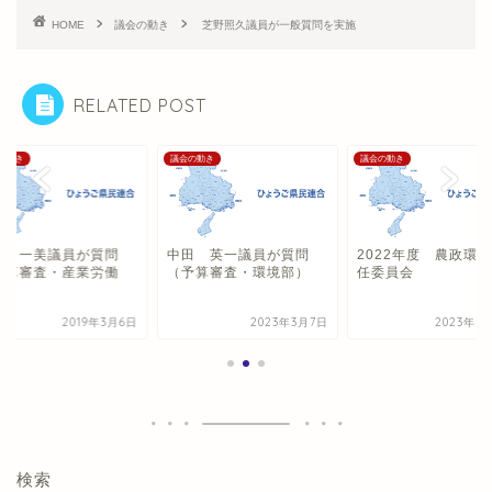
HOME
議会の動き
芝野照久議員が一般質問を実施
RELATED POST
の動き
議会の動き
議会の動き
田 一美議員が質問
中田 英一議員が質問
2022年度 農政環
予算審査・産業労働
（予算審査・環境部）
任委員会
）
2019年3月6日
2023年3月7日
2023年3
検索