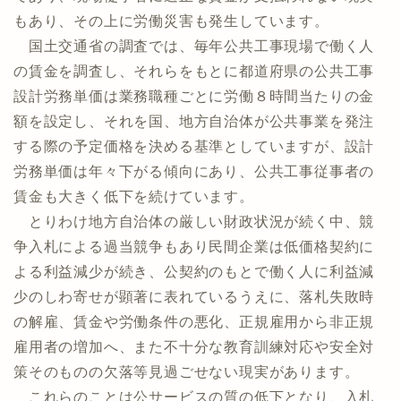
もあり、その上に労働災害も発生しています。
国土交通省の調査では、毎年公共工事現場で働く人
の賃金を調査し、それらをもとに都道府県の公共工事
設計労務単価は業務職種ごとに労働８時間当たりの金
額を設定し、それを国、地方自治体が公共事業を発注
する際の予定価格を決める基準としていますが、設計
労務単価は年々下がる傾向にあり、公共工事従事者の
賃金も大きく低下を続けています。
とりわけ地方自治体の厳しい財政状況が続く中、競
争入札による過当競争もあり民間企業は低価格契約に
よる利益減少が続き、公契約のもとで働く人に利益減
少のしわ寄せが顕著に表れているうえに、落札失敗時
の解雇、賃金や労働条件の悪化、正規雇用から非正規
雇用者の増加へ、また不十分な教育訓練対応や安全対
策そのものの欠落等見過ごせない現実があります。
これらのことは公サービスの質の低下となり、入札