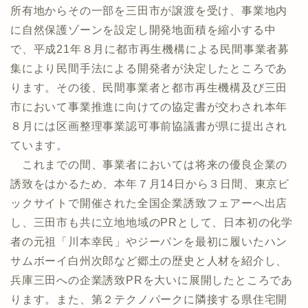
所有地からその一部を三田市が譲渡を受け、事業地内
に自然保護ゾーンを設定し開発地面積を縮小する中
で、平成21年８月に都市再生機構による民間事業者募
集により民間手法による開発者が決定したところであ
ります。その後、民間事業者と都市再生機構及び三田
市において事業推進に向けての協定書が交わされ本年
８月には区画整理事業認可事前協議書が県に提出され
ています。
これまでの間、事業者においては将来の優良企業の
誘致をはかるため、本年７月14日から３日間、東京ビ
ックサイトで開催された全国企業誘致フェアーへ出店
し、三田市も共に立地地域のPRとして、日本初の化学
者の元祖「川本幸民」やジーパンを最初に履いたハン
サムボーイ白州次郎など郷土の歴史と人材を紹介し、
兵庫三田への企業誘致PRを大いに展開したところであ
ります。また、第２テクノパークに隣接する県住宅開