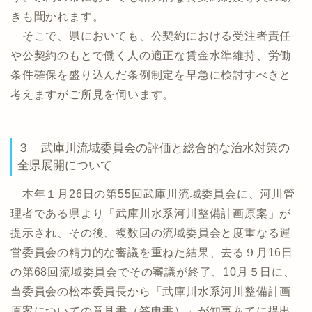
きも聞かれます。
そこで、県においても、公契約における受注者責任
や公契約のもとで働く人の適正な賃金水準維持、労働
条件確保を盛り込んだ条例制定を早急に検討すべきと
考えますがご所見を伺います。
３ 武庫川流域委員会の評価と総合的な治水対策の
全県展開について
本年１月26日の第55回武庫川流域委員会に、河川管
理者である県より「武庫川水系河川整備計画原案」が
提示され、その後、複数回の流域委員会と度重なる運
営委員会の精力的な審議を重ねた結果、去る９月16日
の第68回流域委員会でその審議が終了、10月５日に、
当委員会の松本委員長から「武庫川水系河川整備計画
原案についての意見書（答申書）」が知事あてに提出