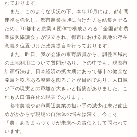
れております。
また、このような状況の下、本年10月には、都市間
連携を強化し、都市農業振興に向けた力を結集させる
ため、70都市と農業４団体で構成される「全国都市農
業振興協議会」が設立され、都市における農地の存在
意義を位置づけた政策提言を行っております。
また、昨日、我が会派の東野議員から、調整区域内
の土地利用について質問があり、その中でも、現都市
計画行法は、日本経済の拡大期にあって都市の健全な
発展と秩序ある整備を図ることが目的であり、人口減
少下の現実との乖離が大きいと指摘がありました。こ
れも人口偏在化の現実であります。
都市農地や都市周辺農業の担い手の減少は未だ歯止
めがかからず現場の自治体の悩みは深く、今こそ
「農」あるまちづくりが未来への責任として問われて
います。