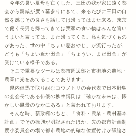
今年の暑い夏母を亡くした、三田の我が家に遠く都
会から親戚が度々墓参りにきて、来るたびに三田の自
然を感じその良さを話しては帰ってはまた来る。東京
で働く長男も帰ってきては実家の食い物はみんな旨い
うまいと言っては、また帰ってくる。私も気づくもの
があった、世の中「ちょい悪おやじ」が流行ったが、
どうも「ちょい近か田舎」「ちょうい、まだ田舎」が
受けている様子である。
そこで重要なツールは都市周辺部と市街地の農地・
農業に光をあてることであります。
県内但馬で取り組むコウノトリの会代表で日本野鳥
の会会長である俳優の柳生博氏は「確かな未来は、懐
かしい風景のなかにある」と言われております。
そんな時、新政権のもと、「食料・農業・農村基本
計画」でその振興が明記されたほか、先の都市計画制
度小委員会の場で都市農地の的確な位置付けが議論さ