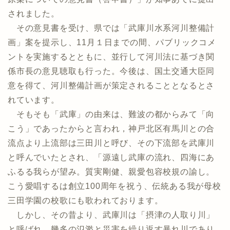
されました。
その意見書を受け、県では「武庫川水系河川整備計
画」案を提示し、11月１日までの間、パブリックコメ
ントを実施するとともに、並行して河川法に基づき関
係市長の意見聴取も行った。今後は、国土交通大臣同
意を得て、河川整備計画が策定されることとなるとさ
れています。
そもそも「武庫」の由来は、難波の都からみて「向
こう」であったからと言われ，神戸北区有馬川との合
流点より上流部は三田川と呼び、その下流部を武庫川
と呼んでいたとされ、「源遠し武庫の流れ、四海にあ
ふるる我らが望み。質実剛健、親愛包容校規の諭し。
こう愛唱するは創立100周年を祝う、伝統ある我が母校
三田学園の校歌にも歌われております。
しかし、その昔より、武庫川は「摂津の人取り川」
と呼ばれ、幾多の氾濫と災害を繰り返す暴れ川であり