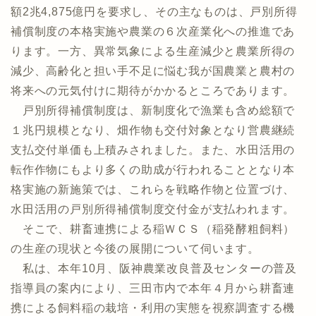
額2兆4,875億円を要求し、その主なものは、戸別所得
補償制度の本格実施や農業の６次産業化への推進であ
ります。一方、異常気象による生産減少と農業所得の
減少、高齢化と担い手不足に悩む我が国農業と農村の
将来への元気付けに期待がかかるところであります。
戸別所得補償制度は、新制度化で漁業も含め総額で
１兆円規模となり、畑作物も交付対象となり営農継続
支払交付単価も上積みされました。また、水田活用の
転作作物にもより多くの助成が行われることとなり本
格実施の新施策では、これらを戦略作物と位置づけ、
水田活用の戸別所得補償制度交付金が支払われます。
そこで、耕畜連携による稲ＷＣＳ（稲発酵粗飼料）
の生産の現状と今後の展開について伺います。
私は、本年10月、阪神農業改良普及センターの普及
指導員の案内により、三田市内で本年４月から耕畜連
携による飼料稲の栽培・利用の実態を視察調査する機