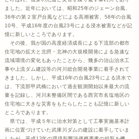
ました。近年においては、昭和25年のジェーン台風、
36年の第２室戸台風などによる高潮被害、58年の台風
10号、平成16年度の台風23号による浸水被害などが記
憶に新しいところであります。
その後、我が国の高度経済成長による下流部の都市
住宅地の拡大と北摂・北神の大規模開発による急速な
流域環境の変化もあったことから、幾多の治山治水工
事や上流ダム建設等の河川総合開発事業に着手されて
きました。しかし、平成16年の台風23号による洪水で
は、下流部甲武橋において過去観測開始以来最大の流
量を記録し、河川未整備区間である西宮市名塩地区の
住宅地に大きな災害をもたらしたことも記憶に新しい
ところであります。
県では、平成５年に治水対策として工事実施基本計
画に位置づけていた武庫川ダムの建設に着手していま
したが、平成12年の環境影響評価概要書の縦覧を機