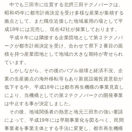
中でも三田市に位置する北摂三田テクノパークは、
昭和45年に都市計画決定を受け多様な産業が集積する
拠点として、また職住近接した地域雇用の場として平
成18年には完売し、現在42社が操業しております。
平成９年には隣接する企業団地として第２テクノパ
ークが都市計画決定を受け、合わせて県下２番目の面
積を持つ産業団地として地域の大きな期待が寄せられ
ています。
しかしながら、その後のバブル崩壊と経済不況、企
業の生産拠点の海外移転等もあり新規設備投資意欲が
低下する中、平成18年には都市再生機構の事業見直し
により、当機構としての第２テクノパークの開発事業
は中止する事が決定しました。
その後、地域関係者の熱意と地元三田市の強い要請
によって、平成19年には早期事業化を図るべく、民間
事業者を事業主体とする手法に変更し、都市再生機構