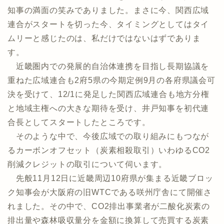
知事の満面の笑みでありました。まさに今、関西広域
連合がスタートを切った今、タイミングとしてはタイ
ムリーと感じたのは、私だけではないはずでありま
す。
近畿圏内での発展的自治体連携を目指し長期協議を
重ねた広域連合も2府5県の今期定例9月の各府県議会可
決を受けて、12/1に発足した関西広域連合も地方分権
と地域主権への大きな期待を受け、井戸知事を初代連
合長としてスタートしたところです。
そのような中で、今後広域での取り組みにもつなが
るカーボンオフセット（炭素相殺取引）いわゆるCO2
削減クレジットの取引について伺います。
先般11月12日に近畿周辺10府県が集まる近畿ブロッ
ク知事会が大阪府の旧WTCである咲州庁舎にて開催さ
れました。その中で、CO2排出事業者が二酸化炭素の
排出量や森林吸収量分を金額に換算して売買する炭素