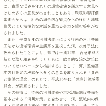
に、貴重な渓谷を守れとの環境破壊を懸念する意見を
はじめ多くの意見が出されこともあり、環境影響評価
審査会からは、計画の総合的な観点からの検討と地域
住民とより積極的な対話を重ねる努力を望む答申がな
されました。
また、平成９年の河川法改正により従来の河川整備
工法から流域環境や生態系を重視した河川改修手法に
改められたことにより、県では平成12年「合意形成の
新たな取り組みを行うとともに、総合的な治水対策に
ついてゼロベースから検討する」として、河川整備基
本方針策定の段階から多くの意見を取り入れる「参画
と協働の理念」のもとで、平成16年に「武庫川流域委
員会」が設置されました。
その特徴は、従来の河川改修や洪水調節施設整備を
基本とする「河川対策」と合わせて、河川流域内の保
水・貯留機能の確保に関する「流域対策」、そして水