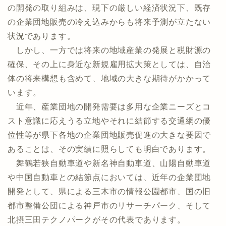
の開発の取り組みは、現下の厳しい経済状況下、既存
の企業団地販売の冷え込みからも将来予測が立たない
状況であります。
しかし、一方では将来の地域産業の発展と税財源の
確保、その上に身近な新規雇用拡大策としては、自治
体の将来構想も含めて、地域の大きな期待がかかって
います。
近年、産業団地の開発需要は多用な企業ニーズとコ
スト意識に応えうる立地やそれに結節する交通網の優
位性等が県下各地の企業団地販売促進の大きな要因で
あることは、その実績に照らしても明白であります。
舞鶴若狭自動車道や新名神自動車道、山陽自動車道
や中国自動車との結節点においては、近年の企業団地
開発として、県による三木市の情報公園都市、国の旧
都市整備公団による神戸市のリサーチパーク、そして
北摂三田テクノパークがその代表であります。