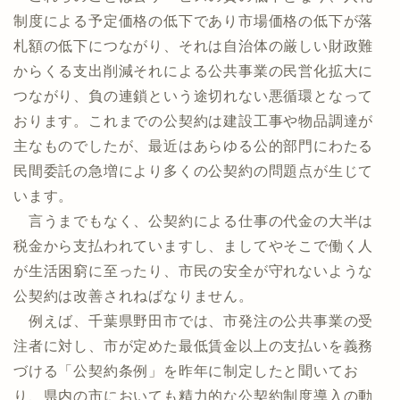
制度による予定価格の低下であり市場価格の低下が落
札額の低下につながり、それは自治体の厳しい財政難
からくる支出削減それによる公共事業の民営化拡大に
つながり、負の連鎖という途切れない悪循環となって
おります。これまでの公契約は建設工事や物品調達が
主なものでしたが、最近はあらゆる公的部門にわたる
民間委託の急増により多くの公契約の問題点が生じて
います。
言うまでもなく、公契約による仕事の代金の大半は
税金から支払われていますし、ましてやそこで働く人
が生活困窮に至ったり、市民の安全が守れないような
公契約は改善されねばなりません。
例えば、千葉県野田市では、市発注の公共事業の受
注者に対し、市が定めた最低賃金以上の支払いを義務
づける「公契約条例」を昨年に制定したと聞いてお
り、県内の市においても精力的な公契約制度導入の動