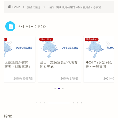
HOME
議会の動き
竹内 英明議員が質問（教育委員会）を実施
RELATED POST
の動き
議会の動き
議会の動き
畑浩太朗議員が質問
迎山 志保議員が代表質
◆24年2月定例会 
決算審査・財政状況）
問を実施
表・一般質問
実施
2010年10月7日
2018年6月8日
2024年3月
検索