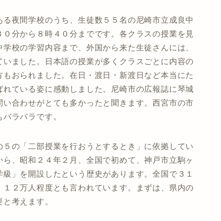
ある夜間学校のうち、生徒数５５名の尼崎市立成良中
３０分から８時４０分までです。各クラスの授業を見
中学校の学習内容まで、外国から来た生徒さんには、
ていました。日本語の授業が多くクラスごとに内容の
方もおられました。在日・渡日・新渡日など本当にた
ばれている姿に感動しました。尼崎市の広報誌に琴城
問い合わせがとても多かったと聞きます。西宮市の市
もバラバラです。
の５の「二部授業を行おうとするとき」に依拠してい
から、昭和２４年２月、全国で初めて、神戸市立駒ヶ
学級」を開設したという歴史があります。全国で３１
、１２万人程度とも言われています。まずは、県内の
要と考えます。