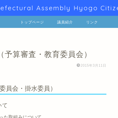
efectural Assembly Hyogo Citiz
トップページ
議員紹介
リンク
（予算審査・教育委員会）
2015年3月11日
委員会・掛水委員）
いて
った取組みについて