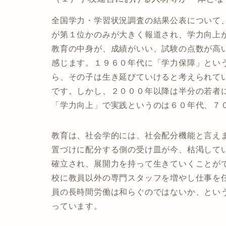
全国学力・学習状況調査の結果公表について
が第１位かのみが大きく報道され、学力向上
教育の中身が、成績がいい、試験の点数が高
感じます。１９６０年代に「学力保障」とい
ら、その子は生き延びていけると考えられて
です。しかし、２０００年以降は半分の若者
「学力向上」で実践というのは６０年代、７
教育は、社会学的には、社会配分機能と言え
置づけに配分する側の受け皿が今、枯渇して
確立され、展開力を持って生きていくことが
校に教員以外の専門スタッフを増やし仕事を
員の長時間労働は和らぐのではないか、とい
っています。