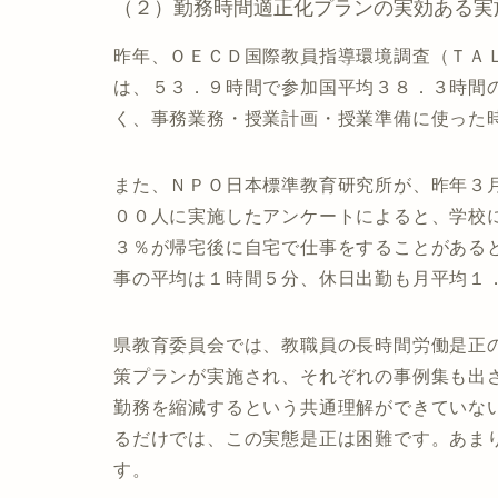
（２）勤務時間適正化プランの実効ある実
昨年、ＯＥＣＤ国際教員指導環境調査（ＴＡ
は、５３．９時間で参加国平均３８．３時間
く、事務業務・授業計画・授業準備に使った
また、ＮＰＯ日本標準教育研究所が、昨年３
００人に実施したアンケートによると、学校
３％が帰宅後に自宅で仕事をすることがある
事の平均は１時間５分、休日出勤も月平均１
県教育委員会では、教職員の長時間労働是正
策プランが実施され、それぞれの事例集も出
勤務を縮減するという共通理解ができていな
るだけでは、この実態是正は困難です。あま
す。