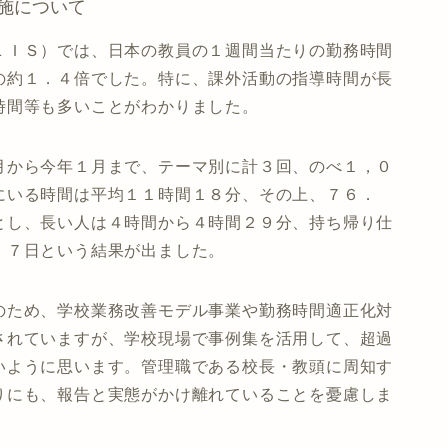
施について
ＬＩＳ）では、日本の教員の１週間当たりの勤務時間
の約１．４倍でした。特に、課外活動の指導時間が長
時間等も多いことがわかりました。
月から今年１月まで、テーマ別に計３回、のべ１，０
にいる時間は平均１１時間１８分、その上、７６．
とし、長い人は４時間から４時間２９分、持ち帰り仕
．７日という結果が出ました。
のため、学校業務改善モデル事業や勤務時間適正化対
されていますが、学校現場で事例集を活用して、超過
いように思います。管理職である校長・教頭に周知す
りにも、報告と実態がかけ離れていることを憂慮しま