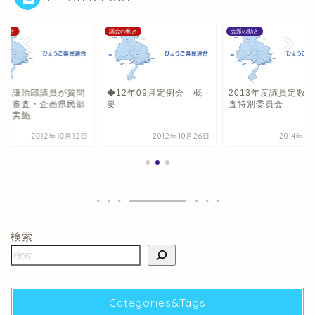
の動き
議会の動き
会派の動き
田 謙治郎議員が質問
◆12年09月定例会 概
2013年度議員定数
決算審査・企画県民部
要
査特別委員会
）を実施
2012年10月12日
2012年10月26日
2014年2
検索
Categories&Tags