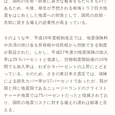
は、国民の生命・財産に甚大な被害をもたらすもので
あるため、今後、発生が予想される南海トラフ巨大地
震をはじめとした地震への対策として、国民の自助・
共助に資する備えの必要性が高まっている。
そのような中、平成18年度税制改正では、地震保険料
や共済の掛け金を所得税や住民税から控除できる制度
が新設された。しかし、平成27年度の地震保険の加入
率は29.5パーセントと低迷し、控除制度開始後の10年
間でも加入率は、わずか９パーセントの上昇にとどま
っている。そのため、さきの東日本大震災では、保険
による損失カバー率が17パーセントであったが、我が
国と同じ地震国であるニュージーランドのクライスト
チャーチ地震では75パーセントだったと指摘されてお
り、国民の地震リスクに対する備えの遅れは顕著と言
える。