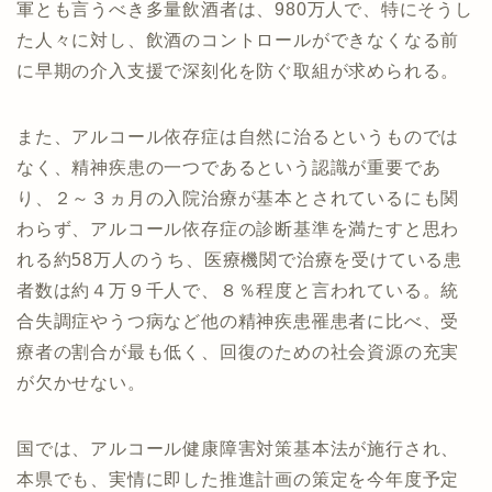
軍とも言うべき多量飲酒者は、980万人で、特にそうし
た人々に対し、飲酒のコントロールができなくなる前
に早期の介入支援で深刻化を防ぐ取組が求められる。
また、アルコール依存症は自然に治るというものでは
なく、精神疾患の一つであるという認識が重要であ
り、２～３ヵ月の入院治療が基本とされているにも関
わらず、アルコール依存症の診断基準を満たすと思わ
れる約58万人のうち、医療機関で治療を受けている患
者数は約４万９千人で、８％程度と言われている。統
合失調症やうつ病など他の精神疾患罹患者に比べ、受
療者の割合が最も低く、回復のための社会資源の充実
が欠かせない。
国では、アルコール健康障害対策基本法が施行され、
本県でも、実情に即した推進計画の策定を今年度予定