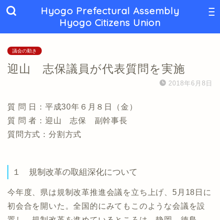
Hyogo Prefectural Assembly
Hyogo Citizens Union
議会の動き
迎山 志保議員が代表質問を実施
2018年6月8日
質 問 日：平成30年６月８日（金）
質 問 者：迎山 志保 副幹事長
質問方式：分割方式
１ 規制改革の取組深化について
今年度、県は規制改革推進会議を立ち上げ、5月18日に
初会合を開いた。全国的にみてもこのような会議を設
置し、規制改革を進めているところは、静岡、徳島、