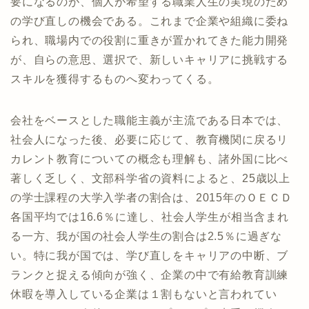
要になるのが、個人が希望する職業人生の実現のため
の学び直しの機会である。これまで企業や組織に委ね
られ、職場内での役割に重きが置かれてきた能力開発
が、自らの意思、選択で、新しいキャリアに挑戦する
スキルを獲得するものへ変わってくる。
会社をベースとした職能主義が主流である日本では、
社会人になった後、必要に応じて、教育機関に戻るリ
カレント教育についての概念も理解も、諸外国に比べ
著しく乏しく、文部科学省の資料によると、25歳以上
の学士課程の大学入学者の割合は、2015年のＯＥＣＤ
各国平均では16.6％に達し、社会人学生が相当含まれ
る一方、我が国の社会人学生の割合は2.5％に過ぎな
い。特に我が国では、学び直しをキャリアの中断、ブ
ランクと捉える傾向が強く、企業の中で有給教育訓練
休暇を導入している企業は１割もないと言われてい