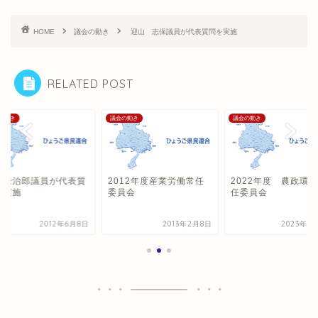
HOME
議会の動き
迎山 志保議員が代表質問を実施
RELATED POST
の動き
議会の動き
議会の動き
田謙治郎議員が代表質
2012年度産業労働常任
2022年度 農政環
を実施
委員会
任委員会
2012年6月8日
2013年2月8日
2023年3