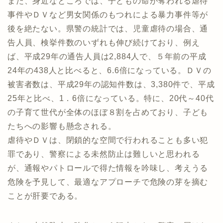
また、身近なところでは、子どもの命が奪われる虐待
事件やＤＶなど男女関係のもつれによる暴力事件等が
後を絶たない。県警の統計では、児童虐待の場合、通
告人員、検挙件数のいずれも伸び続けており、例え
ば、平成29年の通告人員は2,884人で、５年前の平成
24年の438人と比べると、6.6倍になっている。ＤＶの
被害者数は、平成29年の認知件数は、3,380件で、平成
25年と比べ、1．6倍になっている。特に、20代～40代
の子育て世代が全体のほぼ８割を占めており、子ども
たちへの影響も懸念される。
虐待やＤＶは、閉鎖的な空間で行われることも多い犯
罪であり、警察による未然防止は難しいと思われる
が、通報やパトロールで得た情報を吟味し、考えうる
危険を予見して、最適なアプローチで危険の芽を摘む
ことが肝要である。