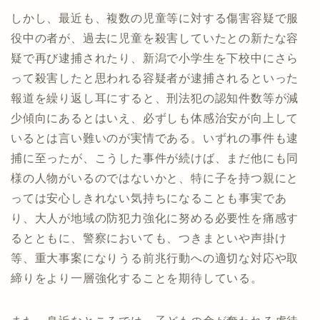
しかし、最近も、複数の児童等に対する傷害容疑で服
役中の者が、過去に児童を殺害していたとの新たな容
疑で再び逮捕されたり、新潟で小学生を下校中にさら
って殺害したと思われる容疑者が逮捕されるといった
報道を繰り返し耳にすると、刑法犯の認知件数等が減
少傾向にあるとはいえ、必ずしも体感治安が向上して
いるとは言い難いのが実情である。いずれの事件も逮
捕に至ったが、こうした事件が続けば、まだ他にも同
様の人物がいるのではないかと、特に子を持つ親にと
っては安心しきれない気持ちになることも事実であ
り、大人が地域の防犯力強化に努める必要性を痛感す
るとともに、警察においても、つきまといや声掛け
等、重大事案になりうる前兆行動への適切な対応や取
締りをより一層強化することを期待している。