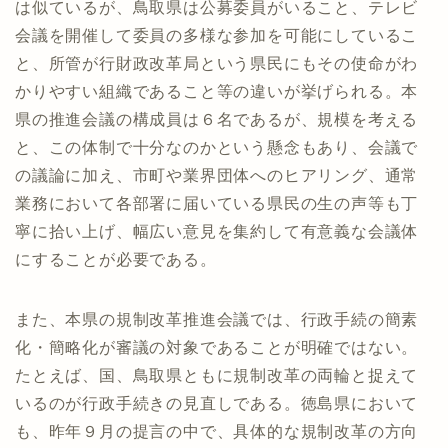
は似ているが、鳥取県は公募委員がいること、テレビ
会議を開催して委員の多様な参加を可能にしているこ
と、所管が行財政改革局という県民にもその使命がわ
かりやすい組織であること等の違いが挙げられる。本
県の推進会議の構成員は６名であるが、規模を考える
と、この体制で十分なのかという懸念もあり、会議で
の議論に加え、市町や業界団体へのヒアリング、通常
業務において各部署に届いている県民の生の声等も丁
寧に拾い上げ、幅広い意見を集約して有意義な会議体
にすることが必要である。
また、本県の規制改革推進会議では、行政手続の簡素
化・簡略化が審議の対象であることが明確ではない。
たとえば、国、鳥取県ともに規制改革の両輪と捉えて
いるのが行政手続きの見直しである。徳島県において
も、昨年９月の提言の中で、具体的な規制改革の方向