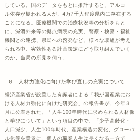
している。国のデータをもとに推計すると、アルコー
ル依存が疑われる人が、4万7千人程度県内に存在する
ことになる。医療機関での治療状況等の分析をもと
に、減酒外来等の拠点病院の充実、警察・検察・福祉
機関との連携、県民への啓発など、様々な取組が考え
られる中、実効性ある計画策定にどう取り組んでいく
のか、当局の所見を伺う。
６ 人材力強化に向けた学び直しの充実について
経済産業省が設置した有識者による「我が国産業にお
ける人材力強化に向けた研究会」の報告書が、今年３
月に公表された。「人生100年時代に求められる人材像
と学びについて」という項目の中で、「少子高齢化・
人口減少、人生100年時代、産業構造の変化、グローバ
ル化等を背景に、個人の職業人生は長くなる一方で、