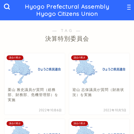
Hyogo Prefectural Assembly
Hyogo Citizens Union
― TAG ―
決算特別委員会
議会の動き
議会の動き
栗山 雅史議員が質問（総務
迎山 志保議員が質問（財政状
部、財務部、危機管理部）を
況）を実施
実施
2022年10月6日
2022年10月5日
議会の動き
議会の動き