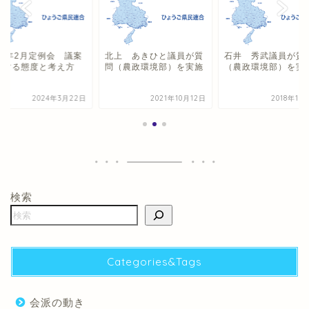
24年2月定例会 議案
北上 あきひと議員が質
石井 秀武議員が質
対する態度と考え方
問（農政環境部）を実施
（農政環境部）を実
2024年3月22日
2021年10月12日
2018年10
検索
Categories&Tags
会派の動き