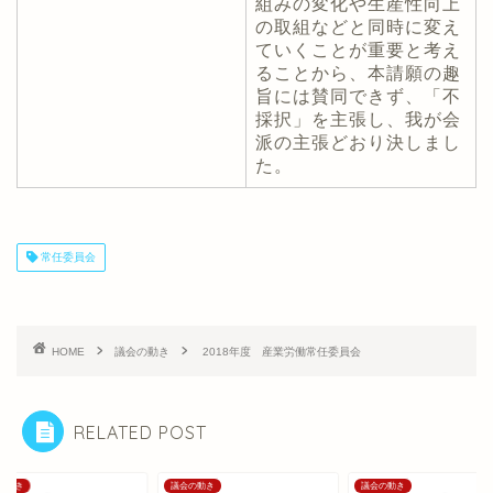
組みの変化や生産性向上
の取組などと同時に変え
ていくことが重要と考え
ることから、本請願の趣
旨には賛同できず、「不
採択」を主張し、我が会
派の主張どおり決しまし
た。
常任委員会
HOME
議会の動き
2018年度 産業労働常任委員会
RELATED POST
の動き
議会の動き
議会の動き