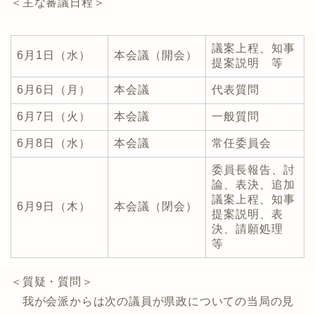
＜主な審議日程＞
議案上程、知事
6月1日（水）
本会議（開会）
提案説明 等
6月6日（月）
本会議
代表質問
6月7日（火）
本会議
一般質問
6月8日（水）
本会議
常任委員会
委員長報告、討
論、表決、追加
議案上程、知事
6月9日（木）
本会議（閉会）
提案説明、表
決、請願処理
等
＜質疑・質問＞
我が会派からは次の議員が県政についての当局の見