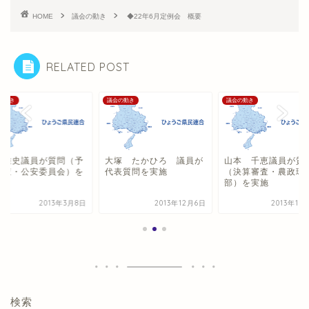
HOME
議会の動き
◆22年6月定例会 概要
RELATED POST
の動き
議会の動き
議会の動き
山雅史議員が質問（予
大塚 たかひろ 議員が
山本 千恵議員が質
審査・公安委員会）を
代表質問を実施
（決算審査・農政環
施
部）を実施
2013年3月8日
2013年12月6日
2013年10
検索