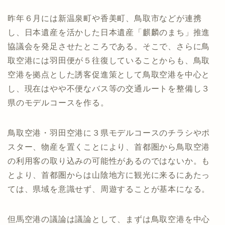
昨年６月には新温泉町や香美町、鳥取市などが連携
し、日本遺産を活かした日本遺産「麒麟のまち」推進
協議会を発足させたところである。そこで、さらに鳥
取空港には羽田便が５往復していることからも、鳥取
空港を拠点とした誘客促進策として鳥取空港を中心と
し、現在はやや不便なバス等の交通ルートを整備し３
県のモデルコースを作る。
鳥取空港・羽田空港に３県モデルコースのチラシやポ
スター、物産を置くことにより、首都圏から鳥取空港
の利用客の取り込みの可能性があるのではないか。も
とより、首都圏からは山陰地方に観光に来るにあたっ
ては、県域を意識せず、周遊することが基本になる。
但馬空港の議論は議論として、まずは鳥取空港を中心