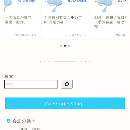
田 一美議員が質問
予算特別委員会◆17年
相崎 佐和子議員が
予算審査・総括）
02月定例会
（予算審査・農政環
部）
2024年3月14日
2017年3月24日
2020年3
検索
Categories&Tags
会派の動き
組織・議員