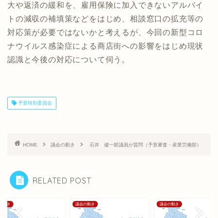
大や返済の緩和を、雇用保険に加入できないアルバイ
トの減収の補填策などをはじめ、相談窓口の拡充等の
対応策が必要ではないかと考えるが、今回の新型コロ
ナウイルス感染症による商店街への影響をはじめ現状
認識と今後の対応について伺う。
予算特別委員会
HOME
議会の動き
石井 健一郞議員が質問（予算審査・産業労働部）
RELATED POST
の動き
議会の動き
議会の動き