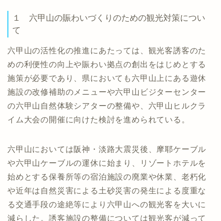
１ 六甲山の賑わいづくりのための観光対策につい
て
六甲山の活性化の推進にあたっては、観光客誘客のた
めの利便性の向上や賑わい拠点の創出をはじめとする
施策が必要であり、県においても六甲山上にある遊休
施設の改修補助のメニューや六甲山ビジターセンター
の六甲山自然体験シアターの整備や、六甲山ヒルクラ
イム大会の開催に向けた検討を進められている。
六甲山においては阪神・淡路大震災後、摩耶ケーブル
や六甲山ケーブルの運休に始まり、リゾートホテルを
始めとする保養所等の宿泊施設の廃業や休業、老朽化
や近年は自然災害による土砂災害の発生による度重な
る交通手段の途絶等により六甲山への観光客を大いに
減らした。誘客施設の整備については観光客が減って