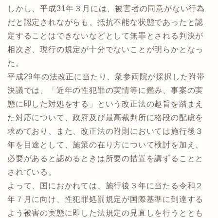
しかし、平成31年３月には、被害者の同意がない行為
だと認定されながらも、抵抗不能な状態であったと認
定することはできないなどとして無罪とされる判決が
相次ぎ、現行の規定が十分でないことが明らかとなっ
た。
平成29年の法改正に当たり、衆参両院が採択した附帯
決議では、「近年の性犯罪の実情等に鑑み、事案の実
態に即した対処をする」という改正法の趣旨を踏まえ
た対応について、政府及び最高裁判所に格段の配慮を
求めており、また、改正法の附則においては施行後３
年を目途として、施策の在り方について検討を加え、
必要があると認めるときは所要の措置を講ずることと
されている。
よって、国におかれては、施行後３年に当たる令和２
年７月に向け、性犯罪処罰規定が国際基準に到達する
よう被害の実態に即した法規定の見直しを行うととも