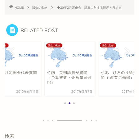
HOME
議会の動き
◆20年2月定例会 議案に対する態度と考え方
RELATED POST
の動き
議会の動き
議会の動き
0年6月定例会代表質問
竹内 英明議員が質問
小池 ひろのり議員
（予算審査・企画県民部
問（ 産業労働部）を
①）
2010年6月11日
2017年3月7日
2017年10
検索