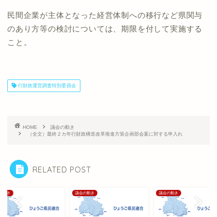
民間企業が主体となった経営体制への移行など県関与
のあり方等の検討については、期限を付して実施する
こと。
行財政運営調査特別委員会
HOME
議会の動き
（全文）最終２カ年行財政構造改革推進方策企画部会案に対する申入れ
RELATED POST
の動き
議会の動き
議会の動き