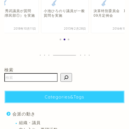
井 秀武議員が質問
小池ひろのり議員が一般
決算特別委員会 16
企画県民部①）を実施
質問を実施
09月定例会
2018年10月11日
2013年2月28日
2016年10
検索
Categories&Tags
会派の動き
組織・議員