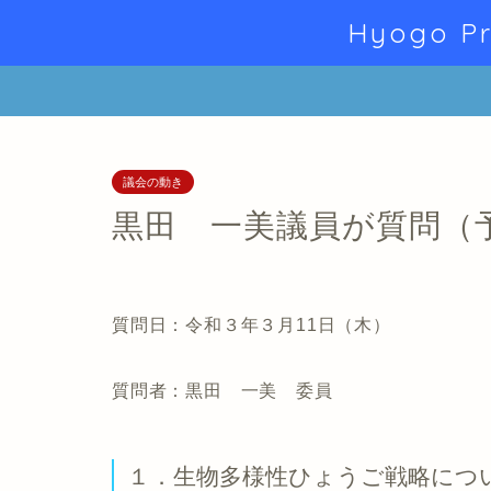
Hyogo Pr
議会の動き
黒田 一美議員が質問（
質問日：令和３年３月11日（木）
質問者：黒田 一美 委員
１．生物多様性ひょうご戦略につ