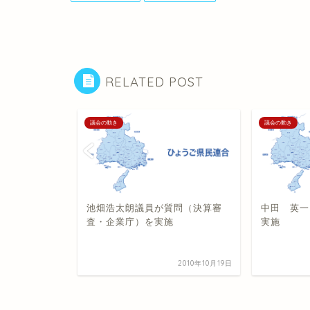
RELATED POST
議会の動き
議会の動き
（予算審
池畑浩太朗議員が質問（決算審
中田 英一
を実施
査・企業庁）を実施
実施
2013年3月6日
2010年10月19日