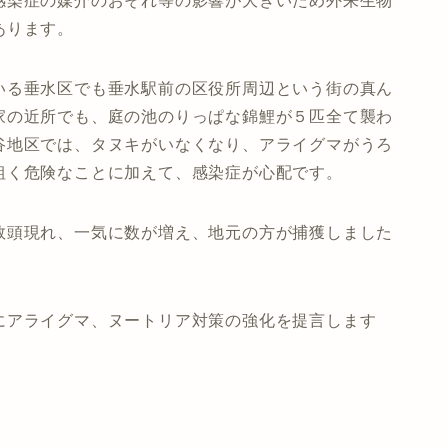
感染症の媒介のおそれ等の影響が大きいため外来生物
あります。
いる垂水区でも垂水駅前の区役所周辺という街の真ん
家の近所でも、庭の池のりっぱな錦鯉が５匹全て襲わ
谷地区では、タヌキがいなくなり、アライグマがうろ
粗く危険なことに加えて、感染症が心配です。
数頭現れ、一気に数が増え、地元の方が捕獲しました
にアライグマ、ヌートリア対策の強化を提言します