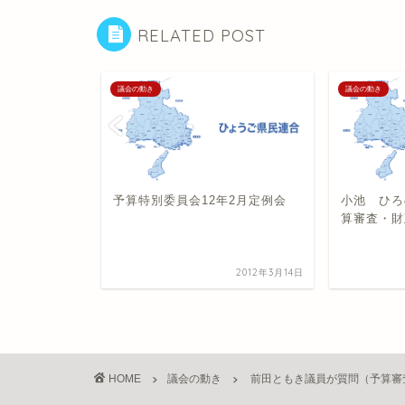
RELATED POST
議会の動き
議会の動き
年09月定例
予算特別委員会12年2月定例会
小池 ひろ
算審査・財
2021年10月23日
2012年3月14日
HOME
議会の動き
前田ともき議員が質問（予算審