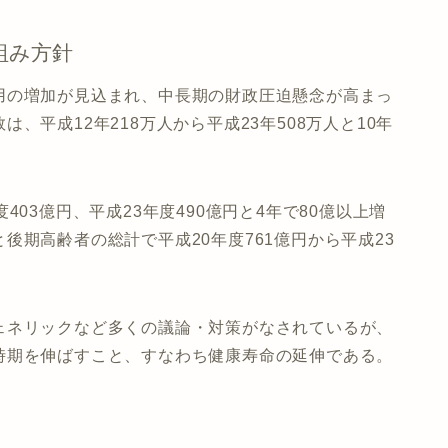
組み方針
用の増加が見込まれ、中長期の財政圧迫懸念が高まっ
、平成12年218万人から平成23年508万人と10年
03億円、平成23年度490億円と4年で80億以上増
後期高齢者の総計で平成20年度761億円から平成23
ェネリックなど多くの議論・対策がなされているが、
時期を伸ばすこと、すなわち健康寿命の延伸である。