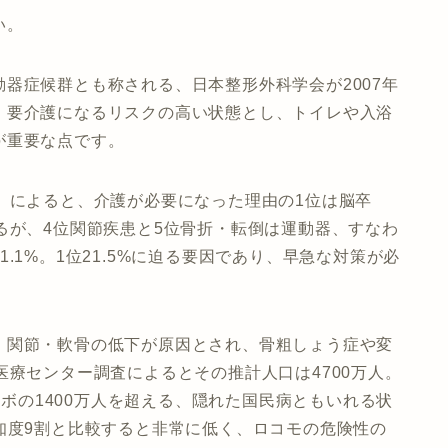
い。
器症候群とも称される、日本整形外科学会が2007年
、要介護になるリスクの高い状態とし、トイレや入浴
が重要な点です。
」によると、介護が必要になった理由の1位は脳卒
るが、4位関節疾患と5位骨折・転倒は運動器、すなわ
.1%。1位21.5%に迫る要因であり、早急な対策が必
、関節・軟骨の低下が原因とされ、骨粗しょう症や変
医療センター調査によるとその推計人口は4700万人。
メタボの1400万人を超える、隠れた国民病ともいれる状
知度9割と比較すると非常に低く、ロコモの危険性の