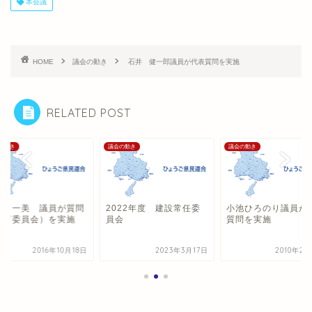
本会議
HOME
議会の動き
石井 健一郎議員が代表質問を実施
RELATED POST
の動き
議会の動き
議会の動き
田 一美 議員が質問
2022年度 建設常任委
小池ひろのり議員が
教育委員会）を実施
員会
質問を実施
2016年10月18日
2023年3月17日
2010年2