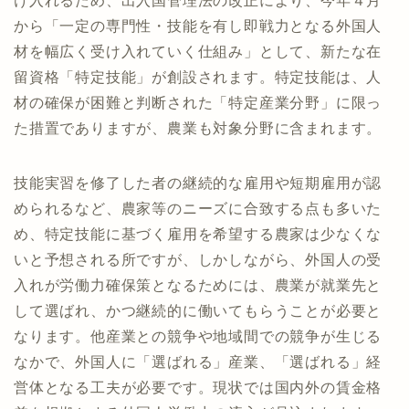
け入れるため、出入国管理法の改正により、今年４月
から「一定の専門性・技能を有し即戦力となる外国人
材を幅広く受け入れていく仕組み」として、新たな在
留資格「特定技能」が創設されます。特定技能は、人
材の確保が困難と判断された「特定産業分野」に限っ
た措置でありますが、農業も対象分野に含まれます。
技能実習を修了した者の継続的な雇用や短期雇用が認
められるなど、農家等のニーズに合致する点も多いた
め、特定技能に基づく雇用を希望する農家は少なくな
いと予想される所ですが、しかしながら、外国人の受
入れが労働力確保策となるためには、農業が就業先と
して選ばれ、かつ継続的に働いてもらうことが必要と
なります。他産業との競争や地域間での競争が生じる
なかで、外国人に「選ばれる」産業、「選ばれる」経
営体となる工夫が必要です。現状では国内外の賃金格