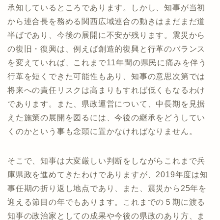
承知しているところであります。しかし、知事が当初
から連合長を務める関西広域連合の動きはまだまだ道
半ばであり、今後の展開に不安が残ります。震災から
の復旧・復興は、例えば創造的復興と行革のバランス
を変えていれば、これまで11年間の県民に痛みを伴う
行革を短くできた可能性もあり、知事の意思次第では
将来への責任リスクは高まりもすれば低くもなるわけ
であります。また、県政運営について、中長期を見据
えた施策の展開を図るには、今後の継承をどうしてい
くのかという事も念頭に置かなければなりません。
そこで、知事は大変厳しい判断をしながらこれまで兵
庫県政を進めてきたわけでありますが、2019年度は知
事任期の折り返し地点であり、また、震災から25年を
迎える節目の年でもあります。これまでの５期に渡る
知事の政治家としての成果や今後の県政のあり方、ま