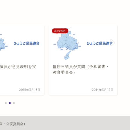
議会の動き
議
議員が意見表明を実
盛耕三議員が質問（予算審査・
上
教育委員会）
査
2015年3月13日
2014年3月12日
査・公安委員会）