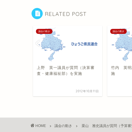
RELATED POST
議会の動き
議会の動き
予算審査・
上野 英一議員が質問（決算審
竹内 英明
査・健康福祉部）を実施
施
2014年3月12日
2012年10月11日
HOME
議会の動き
栗山 雅史議員が質問（予算審