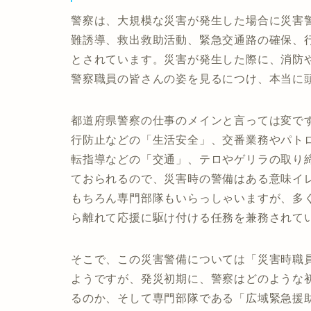
警察は、大規模な災害が発生した場合に災害
難誘導、救出救助活動、緊急交通路の確保、
とされています。災害が発生した際に、消防
警察職員の皆さんの姿を見るにつけ、本当に
都道府県警察の仕事のメインと言っては変で
行防止などの「生活安全」、交番業務やパト
転指導などの「交通」、テロやゲリラの取り
ておられるので、災害時の警備はある意味イ
もちろん専門部隊もいらっしゃいますが、多
ら離れて応援に駆け付ける任務を兼務されて
そこで、この災害警備については「災害時職
ようですが、発災初期に、警察はどのような
るのか、そして専門部隊である「広域緊急援