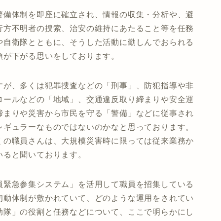
警備体制を即座に確立され、情報の収集・分析や、避
行方不明者の捜索、治安の維持にあたること等を任務
や自衛隊とともに、そうした活動に勤しんでおられる
頭が下がる思いをしております。
すが、多くは犯罪捜査などの「刑事」、防犯指導や非
ロールなどの「地域」、交通違反取り締まりや安全運
締まりや災害から市民を守る「警備」などに従事され
レギュラーなものではないのかなと思っております。
くの職員さんは、大規模災害時に限っては従来業務か
いると聞いております。
員緊急参集システム」を活用して職員を招集している
初動体制が敷かれていて、どのような運用をされてい
助隊」の役割と任務などについて、ここで明らかにし