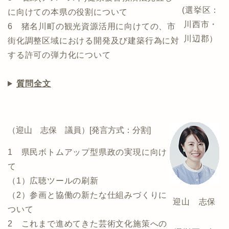
(選挙区：
に向けての本県の役割について
川西市・
6 猪名川町の観光資源活用に向けての、市
川辺郡）
街化調整区域における開発及び建築行為に対
する許可の弾力化について
質問全文
（迎山 志保 議員）[発言方式：分割]
1 県民ボトムアップ型県政の実現に向け
て
（1）広聴ツールの刷新
（2）参画と協働の新たな仕組みづくりに
迎山 志保
ついて
2 これまで進めてきた芸術文化施策への