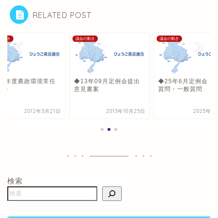
RELATED POST
の動き
議会の動き
議会の動き
011年度農政環境常任
◆13年09月定例会提出
◆25年6月定例会 
員会
意見書案
質問・一般質問
2012年3月21日
2013年10月25日
2025年7
検索