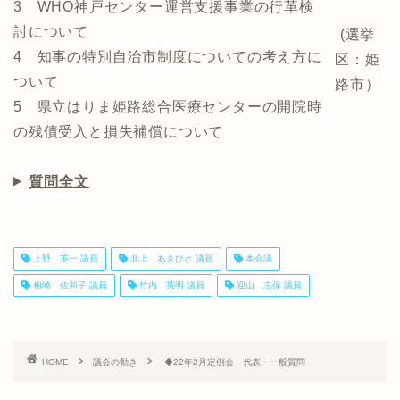
3 WHO神戸センター運営支援事業の行革検
討について
(選挙
4 知事の特別自治市制度についての考え方に
区：姫
ついて
路市）
5 県立はりま姫路総合医療センターの開院時
の残債受入と損失補償について
質問全文
上野 英一 議員
北上 あきひと 議員
本会議
相崎 佐和子 議員
竹内 英明 議員
迎山 志保 議員
HOME
議会の動き
◆22年2月定例会 代表・一般質問