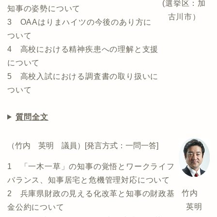
(選挙区：加
知事の姿勢について
古川市）
3 OAAはりまハイツの今後のあり方に
ついて
4 高校における精神疾患への理解と支援
について
5 高校入試における調査書の取り扱いに
ついて
質問全文
（竹内 英明 議員）[発言方式：一問一答]
1 「一木一草」の知事の覚悟とワークライフ
バランス、知事居宅と危機管理対応について
竹内
2 兵庫県財政の見える化改革と知事の財政基
英明
金公約について