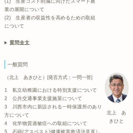
(1) 生産コスト削減に向けたスマート農
業の展開について
(2) 生産者の収益性を高めるための取組
について
質問全文
一般質問
（北上 あきひと）[発言方式：一問一答]
1 私立幼稚園における特別支援について
2 公共交通事業支援施策について
3 川西市内に新設される一時保護所のあり
北上 あ
方について
きひと
4 化学物質過敏症への取組について
5 石綿(アスベスト)健康被害救済法見直し