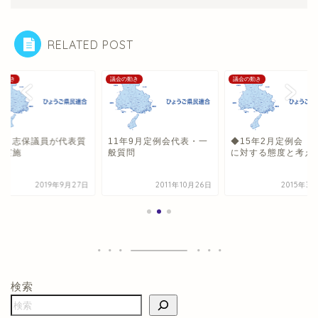
RELATED POST
の動き
議会の動き
議会の動き
山 志保議員が代表質
11年9月定例会代表・一
◆15年2月定例会 
を実施
般質問
に対する態度と考え
2019年9月27日
2011年10月26日
2015年3
検索