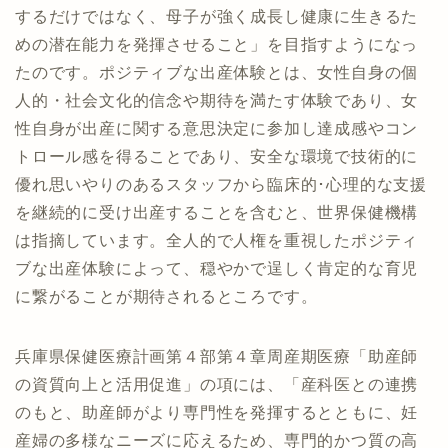
するだけではなく、母子が強く成長し健康に生きるた
めの潜在能力を発揮させること」を目指すようになっ
たのです。ポジティブな出産体験とは、女性自身の個
人的・社会文化的信念や期待を満たす体験であり、女
性自身が出産に関する意思決定に参加し達成感やコン
トロール感を得ることであり、安全な環境で技術的に
優れ思いやりのあるスタッフから臨床的･心理的な支援
を継続的に受け出産することを含むと、世界保健機構
は指摘しています。全人的で人権を重視したポジティ
ブな出産体験によって、穏やかで逞しく肯定的な育児
に繋がることが期待されるところです。
兵庫県保健医療計画第４部第４章周産期医療「助産師
の資質向上と活用促進」の項には、「産科医との連携
のもと、助産師がより専門性を発揮するとともに、妊
産婦の多様なニーズに応えるため、専門的かつ質の高