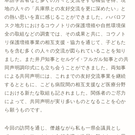
本語学習者など多くの方々と交流をする機会を得、現
地の人々の「兵庫県との友好交流を更に深めたい」と
の熱い思いを直に感じることができました。ハバロフ
スク地方におけるコウノトリの保護増殖や自然環境保
全の取組などの調査では、その成果と共に、コウノト
リ保護増殖事業の相互支援・協力を通じて、子どもた
ちを含む多くの人々の交流が図られていることを知り
ました。また井戸知事とセルゲイ･フルガル知事との共
同声明調印式にも立ち会うことができました。両知事
による共同声明には、これまでの友好交流事業を継続
するとともに、こども病院間の相互支援など医療分野
における新たな取組も記されました。関係者のご尽力
によって、共同声明が実り多いものとなることを心か
ら願うものです。
今回の訪問を通じ、僭越ながら私も一県会議員とし