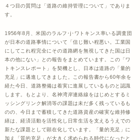
４つ目の質問は「道路の維持管理について」でありま
す。
1956年8月、米国のラルフ･j･ワトキンス率いる調査団
が日本の道路事情について「信じ難い程悪い。工業国
にしてこれ程完全にその道路網を無視してきた国は日
本の他にない」との報告をまとめています。この「ワ
トキンスレポート」を契機とし、日本は道路の「量的
充足」に邁進してきました。この報告書から60年余を
経た今日、道路整備は着実に進展しているものと認識
します。もとより、名神湾岸連絡線をはじめとするミ
ッシングリンク解消等の課題は未だ多く残っているも
のの、今日まで蓄積してきた道路資産の確実な維持修
繕は、経済活動を活性化し日常生活を支えるうえでの
新たな課題として顕在化しています。「量的充足」に
加え「質的充足」が大きく求められる時代になったと