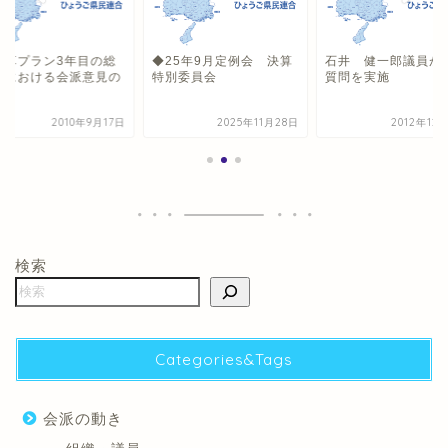
行革プラン3年目の総
◆25年9月定例会 決算
石井 健一郎議員が
検における会派意見の
特別委員会
質問を実施
陳
2010年9月17日
2025年11月28日
2012年12
検索
Categories&Tags
会派の動き