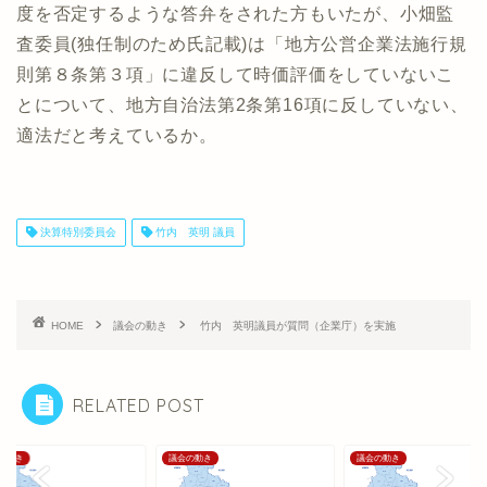
度を否定するような答弁をされた方もいたが、小畑監
査委員(独任制のため氏記載)は「地方公営企業法施行規
則第８条第３項」に違反して時価評価をしていないこ
とについて、地方自治法第2条第16項に反していない、
適法だと考えているか。
決算特別委員会
竹内 英明 議員
HOME
議会の動き
竹内 英明議員が質問（企業庁）を実施
RELATED POST
の動き
議会の動き
議会の動き