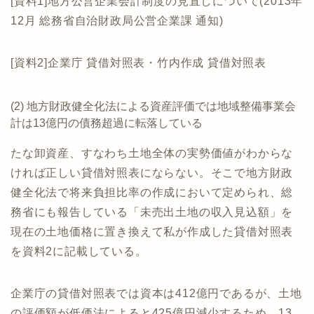
[資料1]地方公営企業会計制度の見直しについて(2013年
12月 総務省自治財政局公営企業課 通知)
[資料2]企業庁 貸借対照表・竹内作成 貸借対照表
(2) 地方財政健全化法による資産評価では地域整備事業会
計は13億円の債務超過に転落している
たな卸資産、すなわち土地全体の実勢価値がわからな
ければ正しい貸借対照表にならない。そこで地方財政
健全化法で将来負担比率の作成において定められ、総
務省にも報告している「未売出土地の収入見込額」を
現在の土地価格に置き換えて私が作成した貸借対照表
を資料2に記載している。
企業庁の貸借対照表では資本は412億円であるが、土地
の評価額が低価法によると425億円減少するため、13