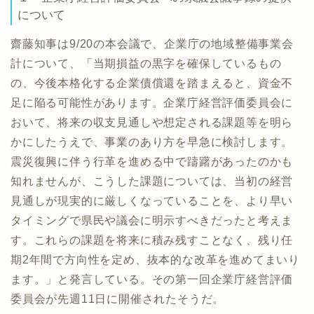
について
齋藤知事は9/20の本会議で、企業庁の地域整備事業会
計について、「当期損益の黒字を確保しているもの
の、今後本格化する企業債償還を踏まえると、資金不
足に陥る可能性があります。企業庁経営評価委員会に
おいて、将来の収支見通しや想定される課題等を明ら
かにしたうえで、事業のあり方を早急に検討します。
震災復興に伴う行革を進める中で躊躇があったのかも
知れませんが、こうした課題については、当初の経営
見通しが現実的に厳しくなっていることを、より早い
タイミングで県民や議会に明示すべきだったと考えま
す。これらの課題を将来に積み残すことなく、残り任
期2年間で方向性を定め、抜本的な改革を進めてまいり
ます。」と発言している。その第一回企業庁経営評価
委員会が先週11日に開催されたそうだ。