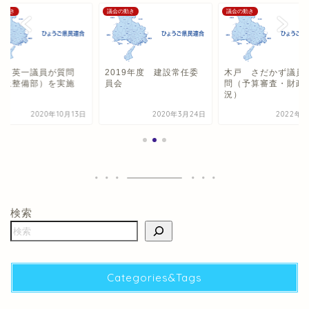
の動き
議会の動き
議会の動き
田 英一議員が質問
2019年度 建設常任委
木戸 さだかず議員
県土整備部）を実施
員会
問（予算審査・財政
況）
2020年10月13日
2020年3月24日
2022年3
検索
Categories&Tags