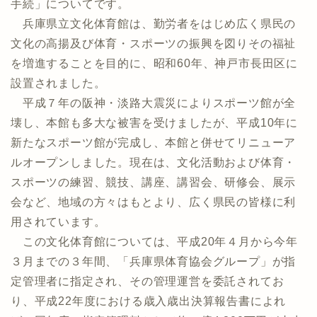
手続」についてです。
兵庫県立文化体育館は、勤労者をはじめ広く県民の
文化の高揚及び体育・スポーツの振興を図りその福祉
を増進することを目的に、昭和60年、神戸市長田区に
設置されました。
平成７年の阪神・淡路大震災によりスポーツ館が全
壊し、本館も多大な被害を受けましたが、平成10年に
新たなスポーツ館が完成し、本館と併せてリニューア
ルオープンしました。現在は、文化活動および体育・
スポーツの練習、競技、講座、講習会、研修会、展示
会など、地域の方々はもとより、広く県民の皆様に利
用されています。
この文化体育館については、平成20年４月から今年
３月までの３年間、「兵庫県体育協会グループ」が指
定管理者に指定され、その管理運営を委託されてお
り、平成22年度における歳入歳出決算報告書によれ