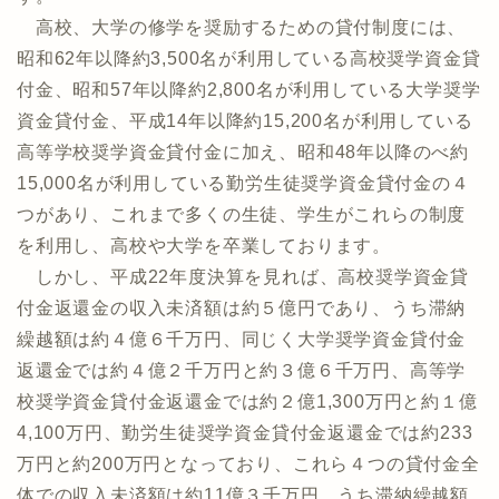
高校、大学の修学を奨励するための貸付制度には、
昭和62年以降約3,500名が利用している高校奨学資金貸
付金、昭和57年以降約2,800名が利用している大学奨学
資金貸付金、平成14年以降約15,200名が利用している
高等学校奨学資金貸付金に加え、昭和48年以降のべ約
15,000名が利用している勤労生徒奨学資金貸付金の４
つがあり、これまで多くの生徒、学生がこれらの制度
を利用し、高校や大学を卒業しております。
しかし、平成22年度決算を見れば、高校奨学資金貸
付金返還金の収入未済額は約５億円であり、うち滞納
繰越額は約４億６千万円、同じく大学奨学資金貸付金
返還金では約４億２千万円と約３億６千万円、高等学
校奨学資金貸付金返還金では約２億1,300万円と約１億
4,100万円、勤労生徒奨学資金貸付金返還金では約233
万円と約200万円となっており、これら４つの貸付金全
体での収入未済額は約11億３千万円、うち滞納繰越額