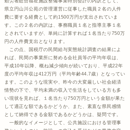
勤労者総合福祉施設整備事業特別会計の内訳として、
県立円山川公苑の管理運営に従事した職員２名の人件
費に要する経費として約1500万円が支出されていま
す。この２名の内訳は、事務職員１名と指導主事１名
とされていますが、単純に計算すれば１名当たり750万
円の人件費支出となります。
この点、国税庁の民間給与実態統計調査の結果によ
れば、民間の事業所に努める会社員等の平均年収は、
平成10年以降、概ね減少傾向が続いており、平成22年
度の平均年収は412万円（平均年齢44.7歳）となってい
ます。このような現実や、昨今の大変厳しい社会経済
情勢の下で、平均未満の収入で生活をしている方も多
い現状を見れば、１名当たり750万円という金額が果た
して適正な額であるかどうか、また、素直な県民感情
として納得できる金額であるかどうかは、疑問です。
一般的なイメージとして、公共施設における管理事