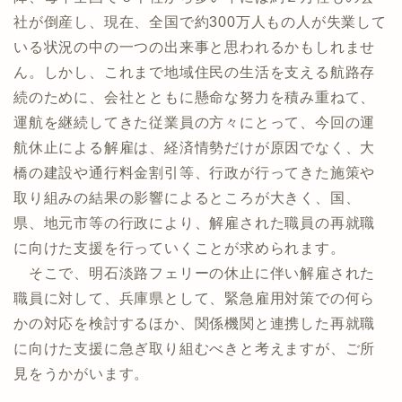
社が倒産し、現在、全国で約300万人もの人が失業して
いる状況の中の一つの出来事と思われるかもしれませ
ん。しかし、これまで地域住民の生活を支える航路存
続のために、会社とともに懸命な努力を積み重ねて、
運航を継続してきた従業員の方々にとって、今回の運
航休止による解雇は、経済情勢だけが原因でなく、大
橋の建設や通行料金割引等、行政が行ってきた施策や
取り組みの結果の影響によるところが大きく、国、
県、地元市等の行政により、解雇された職員の再就職
に向けた支援を行っていくことが求められます。
そこで、明石淡路フェリーの休止に伴い解雇された
職員に対して、兵庫県として、緊急雇用対策での何ら
かの対応を検討するほか、関係機関と連携した再就職
に向けた支援に急ぎ取り組むべきと考えますが、ご所
見をうかがいます。