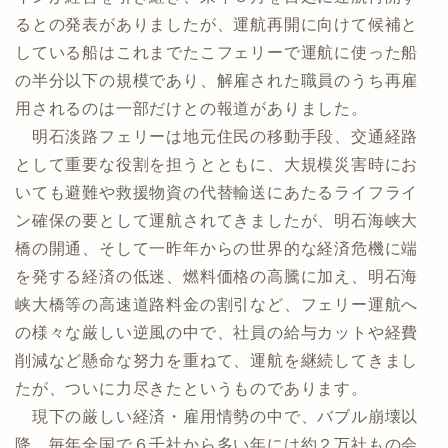
るとの発表がありましたが、運航再開に向けて候補と
している船はこれまでたこフェリーで運航に使った船
の半分以下の規模であり、解雇された職員のうち再雇
用されるのは一部だけとの報道がありました。
明石淡路フェリーは地元住民の移動手段、交通経路
として重要な役割を担うとともに、大規模災害時にお
いても避難や救援物資の代替輸送にあたるライフライ
ン確保の要として運航されてきましたが、明石海峡大
橋の開通、そして一昨年からの世界的な経済危機に端
を発する経済の低迷、燃料価格の高騰に加え、明石海
峡大橋等の高速道路料金の割引など、フェリー運航へ
の様々な厳しい逆風の中で、社員の給与カットや経費
削減など懸命な努力を重ねて、運航を継続してきまし
たが、ついに力尽きたというものであります。
現下の厳しい経済・雇用情勢の中で、バブル崩壊以
降、毎年全国で６千社から多い年には約２万社もの会