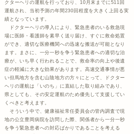
クターヘリの運航を行っており、10月末までに511回
運航され、当初予測の年間230回程度を大きく上回る実
績となっています。
ドクターヘリの導入により、緊急患者のいる救急現
場に医師・看護師を素早く送り届け、すぐに救命処置
ができ、適切な医療機関への迅速な搬送が可能となり
ます。まさに、一分一秒を争う緊急患者への適切な治
療が、いち早く行われることで、救命率の向上や後遺
症の軽減に大きな効果があります。高速交通事情が悪
い但馬地方を含む山陰地方の方々にとって、ドクター
ヘリの運航は「いのち」に直結した取り組みであり、
県としても、その安定運航のため優先して支援してい
くべきと考えます。
そういう中で、健康福祉常任委員会の管内調査で現
地の公立豊岡病院を訪問した際、関係者から一分一秒
を争う緊急患者への対応ばかりであることを考える