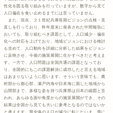
性化を図る取り組みを行っていますが、数字から見て
人口偏在を食い止めるまでには至っていません。
また、現在、２１世紀兵庫長期ビジョンの点検・見
直しを行っており、昨年度末に発表された中間報告に
おいても、取り組むべき課題として、人口減少・偏在
化への対応を上げており、地域ビジョンにおける検討
も含めて、人口動向を詳細に分析した結果をビジョン
に反映させ、今後の施策展開に生かすべきだと考えま
す。一方で、人口問題は全国共通の課題となってお
り、全国的にもこの課題解決に成功したと言える地域
はあまりないように思います。そういう意味でも、農
村部から都心部、瀬戸内海や日本海に面した地域から
山間部まで、多様な姿を持つ兵庫県は日本の縮図と言
われ、あらゆる面や角度からの施策展開ができ、その
結果は全国から見ても大いに参考となるのではないか
と考えます。県全体の人口が減少に転じたいま、県に