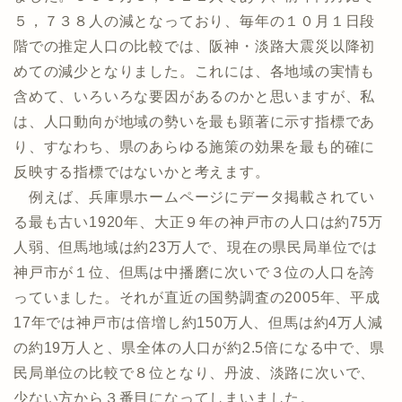
５，７３８人の減となっており、毎年の１０月１日段
階での推定人口の比較では、阪神・淡路大震災以降初
めての減少となりました。これには、各地域の実情も
含めて、いろいろな要因があるのかと思いますが、私
は、人口動向が地域の勢いを最も顕著に示す指標であ
り、すなわち、県のあらゆる施策の効果を最も的確に
反映する指標ではないかと考えます。
例えば、兵庫県ホームページにデータ掲載されてい
る最も古い1920年、大正９年の神戸市の人口は約75万
人弱、但馬地域は約23万人で、現在の県民局単位では
神戸市が１位、但馬は中播磨に次いで３位の人口を誇
っていました。それが直近の国勢調査の2005年、平成
17年では神戸市は倍増し約150万人、但馬は約4万人減
の約19万人と、県全体の人口が約2.5倍になる中で、県
民局単位の比較で８位となり、丹波、淡路に次いで、
少ない方から３番目になってしまいました。