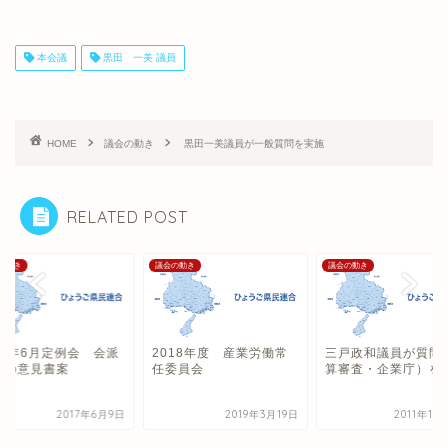
本会議
黒田 一美 議員
HOME
議会の動き
黒田一美議員が一般質問を実施
RELATED POST
の動き
議会の動き
議会の動き
17年6月定例会 会派
2018年度 産業労働常
三戸政和議員が質問
案の意見書案
任委員会
算審査・企業庁）を
2017年6月9日
2019年3月19日
2011年10