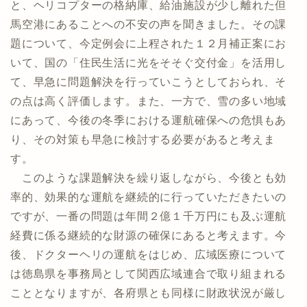
と、ヘリコプターの格納庫、給油施設が少し離れた但
馬空港にあることへの不安の声を聞きました。その課
題について、今定例会に上程された１２月補正案にお
いて、国の「住民生活に光をそそぐ交付金」を活用し
て、早急に問題解決を行っていこうとしておられ、そ
の点は高く評価します。また、一方で、雪の多い地域
にあって、今後の冬季における運航確保への危惧もあ
り、その対策も早急に検討する必要があると考えま
す。
このような課題解決を繰り返しながら、今後とも効
率的、効果的な運航を継続的に行っていただきたいの
ですが、一番の問題は年間２億１千万円にも及ぶ運航
経費に係る継続的な財源の確保にあると考えます。今
後、ドクターヘリの運航をはじめ、広域医療について
は徳島県を事務局として関西広域連合で取り組まれる
こととなりますが、各府県とも同様に財政状況が厳し