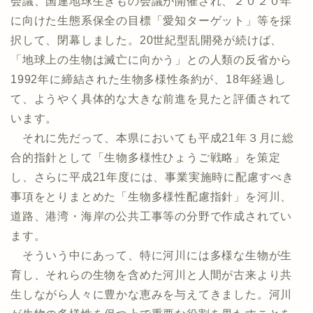
会議、国連地球生きもの会議が開催され、２０２０年
に向けた生態系保全の目標「愛知ターゲット」等を採
択して、閉幕しました。20世紀型乱開発が続けば、
「地球上の生物は滅亡に向かう」との人類の反省から
1992年に締結された生物多様性条約が、18年経過し
て、ようやく具体的な大きな前進を見たと評価されて
います。
それに先だって、本県においても平成21年３月に総
合的指針として「生物多様性ひょうご戦略」を策定
し、さらに平成21年度には、事業実施時に配慮すべき
事項をとりまとめた「生物多様性配慮指針」を河川、
道路、港湾・海岸の公共工事等の分野で作成されてい
ます。
そういう中にあって、特に河川には多様な生物が生
育し、それらの生物を含めた河川と人間が古来より共
生しながら人々に豊かな恵みを与えてきました。河川