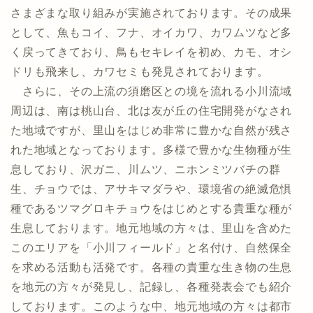
さまざまな取り組みが実施されております。その成果
として、魚もコイ、フナ、オイカワ、カワムツなど多
く戻ってきており、鳥もセキレイを初め、カモ、オシ
ドリも飛来し、カワセミも発見されております。
さらに、その上流の須磨区との境を流れる小川流域
周辺は、南は桃山台、北は友が丘の住宅開発がなされ
た地域ですが、里山をはじめ非常に豊かな自然が残さ
れた地域となっております。多様で豊かな生物種が生
息しており、沢ガニ、川ムツ、ニホンミツバチの群
生、チョウでは、アサキマダラや、環境省の絶滅危惧
種であるツマグロキチョウをはじめとする貴重な種が
生息しております。地元地域の方々は、里山を含めた
このエリアを「小川フィールド」と名付け、自然保全
を求める活動も活発です。各種の貴重な生き物の生息
を地元の方々が発見し、記録し、各種発表会でも紹介
しております。このような中、地元地域の方々は都市