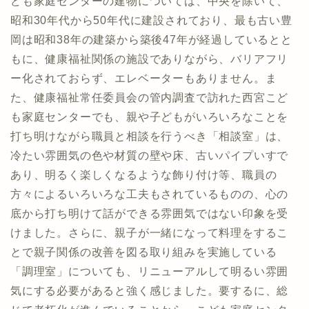
ども家庭センターの建物については、中央を除いて、
昭和30年代から50年代に建設されており、最も古い豊
岡は昭和38年の建築から築後47年が経過しているとと
もに、健康福祉関係の施設でありながら、バリアフリ
ー化されておらず、エレベーターもありません。ま
た、健康福祉常任委員会の管内調査で訪れた西宮こど
も家庭センターでも、親や子どもがいろいろなことを
打ち明けながら職員と相談を行うべき「相談室」は、
冷たい雰囲気の色や材質の壁や床、古いパイプいすで
あり、明るく楽しくなるような飾り付け等、職員の
方々によるいろいろな工夫もされているものの、心の
底から打ち明けて話ができる雰囲気ではない印象を受
けました。さらに、親子が一緒になって料理をするこ
とで親子関係の改善を図る取り組みを実施している
「調理室」についても、リニューアルして明るい雰囲
気にする必要があると強く感じました。要するに、総