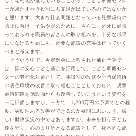
じて老朽化が進んでいることから、こども家庭センタ
ーが果たすべき役割にも支障が出ているのではないか
と思います。大きな社会問題となっている児童虐待の
防止に向け、子供や親のために、さらに、必死に頑張
っておられる職員の皆さんの取り組みを、十分な成果
につなげるためにも、必要な施設の充実は行っていく
べきと考えます。
そういう中で、今定例会に上程された補正予算で
は、国の安心こども基金を活用して、こども家庭セン
ターの老朽化対策として、相談室の改修や一時保護所
の居住環境の改善に取り組むこととしておられ、児童
虐待問題を施設面からも改善していこうという姿勢を
一定評価しますが、一方で、1,200万円の予算でどの程
度、実効性ある改善ができるのか疑問に思います。厳
しい財政状況の中ではありますが、未来を担う子ども
達を守り、心のより所となる施設として、抜本的な施