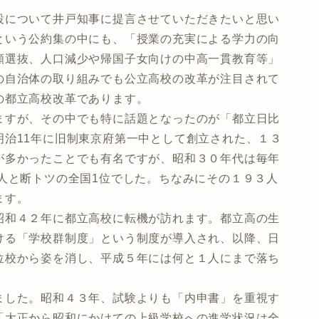
について井戸知事に提言させていただきたいと思い
という公約集の中にも、「授業の充実による学力の向
願選抜、人口減少や帰国子女向けの中高一貫教育等」
の自治体の取り組みでも公立高校の改革が注目されて
の都立高校改革であります。
すが、その中でも特に話題となったのが「都立日比
明治11年に旧制東京府第一中として創立された、１３
が多かったことでも有名ですが、昭和３０年代は毎年
人と断トツの全国1位でした。ちなみにその１９３人
ます。
和４２年に都立高校に転機が訪れます。都立高の生
ける「学校群制度」という制度が導入され、以降、日
位校から姿を消し、平成５年には何と１人にまで落ち
した。昭和４３年、試験よりも「内申書」を重視す
「大正から昭和にかけての上級学校への進学状況は全