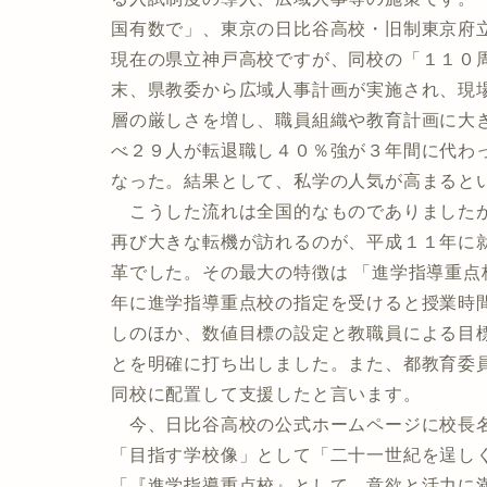
国有数で」、東京の日比谷高校・旧制東京府
現在の県立神戸高校ですが、同校の「１１０周年
末、県教委から広域人事計画が実施され、現
層の厳しさを増し、職員組織や教育計画に大
べ２９人が転退職し４０％強が３年間に代わ
なった。結果として、私学の人気が高まると
こうした流れは全国的なものでありましたが
再び大きな転機が訪れるのが、平成１１年に
革でした。その最大の特徴は 「進学指導重
年に進学指導重点校の指定を受けると授業時
しのほか、数値目標の設定と教職員による目
とを明確に打ち出しました。また、都教育委
同校に配置して支援したと言います。
今、日比谷高校の公式ホームページに校長名
「目指す学校像」として「二十一世紀を逞し
「『進学指導重点校』として、意欲と活力に