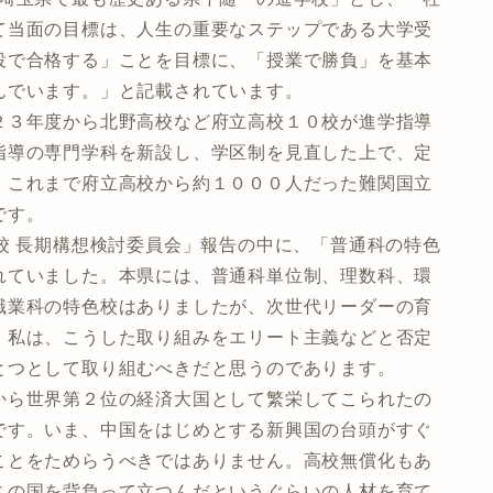
て当面の目標は、人生の重要なステップである大学受
役で合格する」ことを目標に、「授業で勝負」を基本
んでいます。」と記載されています。
３年度から北野高校など府立高校１０校が進学指導
指導の専門学科を新設し、学区制を見直した上で、定
、これまで府立高校から約１０００人だった難関国立
です。
校 長期構想検討委員会」報告の中に、「普通科の特色
れていました。本県には、普通科単位制、理数科、環
職業科の特色校はありましたが、次世代リーダーの育
。私は、こうした取り組みをエリート主義などと否定
とつとして取り組むべきだと思うのであります。
ら世界第２位の経済大国として繁栄してこられたの
です。いま、中国をはじめとする新興国の台頭がすぐ
ことをためらうべきではありません。高校無償化もあ
この国を背負って立つんだというぐらいの人材を育て