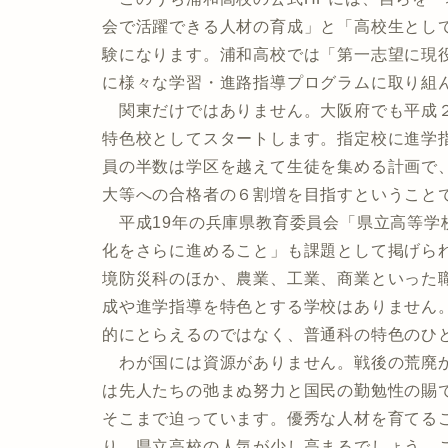
会で活躍できる人材の育成」と「高校生とし
験になります。浦和高校では「第一志望に現
に様々な学習・進路指導プログラムに取り組
関東だけではありません。大阪府でも平成２
特色校としてスタートします。指定校に進学
員の半数は学区を越えて生徒を集める計画で
大等への合格者の６割増を目指すということ
平成19年の兵庫県教育委員会「県立高等学
化をさらに進めること」も課題として掲げら
境防災科のほか、農業、工業、商業といった
成や進学指導を特色とする学校はありません
的にとらえるのではなく、普通科の特色のひ
わが国には資源がありません。戦後の荒廃か
は先人たちの弛まぬ努力と国民の勤勉性の賜
そこまで迫っています。優秀な人材を育てる
り、県立高校の人気が少し高まるでしょう。