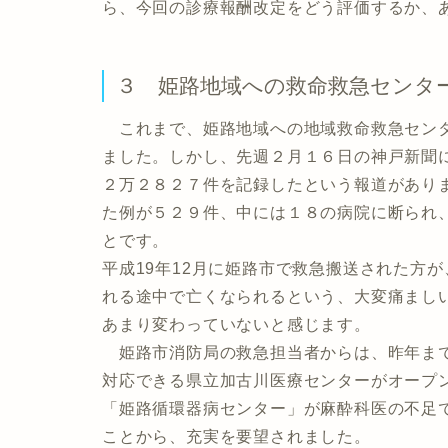
ら、今回の診療報酬改定をどう評価するか、
３ 姫路地域への救命救急センタ
これまで、姫路地域への地域救命救急センタ
ました。しかし、先週２月１６日の神戸新聞
２万２８２７件を記録したという報道があり
た例が５２９件、中には１８の病院に断られ
とです。
平成19年12月に姫路市で救急搬送された方
れる途中で亡くなられるという、大変痛まし
あまり変わっていないと感じます。
姫路市消防局の救急担当者からは、昨年まで
対応できる県立加古川医療センターがオープ
「姫路循環器病センター」が麻酔科医の不足
ことから、充実を要望されました。