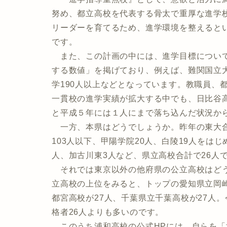
努め、都立高校を代表する骨太で重厚な進学
リーダーを育てるため、進学環境を整えると
です。
また、この計画の中には、進学目標について
する数値」を掲げており、例えば、難関国立
学190人以上などとなっています。教職員、
一貫校の進学実績が拡大する中でも、日比谷高校
と平成５年には１人にまで落ち込んだ状況か
一方、本県はどうでしょうか。昨年の東大合
103人以下、甲陽学院20人、白陵19人をは
人、加古川東3人など、県立高校合計で26人
それでは東京以外の他府県の公立高校はどう
立高校の上位をみると、トップの愛知県立岡崎
都宮高校が27人、千葉県立千葉高校が27人
格者26人よりも多いのです。
このうち浦和高校の公式HPには、自らを「