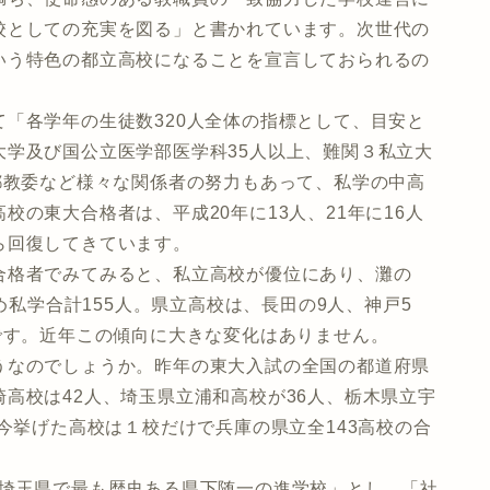
校としての充実を図る」と書かれています。次世代の
いう特色の都立高校になることを宣言しておられるの
「各学年の生徒数320人全体の指標として、目安と
大学及び国公立医学部医学科35人以上、難関３私立大
都教委など様々な関係者の努力もあって、私学の中高
の東大合格者は、平成20年に13人、21年に16人
ら回復してきています。
格者でみてみると、私立高校が優位にあり、灘の
じめ私学合計155人。県立高校は、長田の9人、神戸5
です。近年この傾向に大きな変化はありません。
なのでしょうか。昨年の東大入試の全国の都道府県
高校は42人、埼玉県立浦和高校が36人、栃木県立宇
。今挙げた高校は１校だけで兵庫の県立全143高校の合
埼玉県で最も歴史ある県下随一の進学校」とし、「社