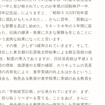
立一中と並び称されていたのが本県の旧制神戸一中、
記念誌」によりますと、「昭和５３(1978)年度
場に混乱がもたらされた」。さらに翌年、「異動は一
きな影響を及ぼし始めた。５６～５８年の３年間に延
った。伝統の継承・発展に大きな困難を生じることに
いう皮肉な結果になったと言います。
、その後、少しずつ緩和されていきます。そして、
就任した東京都の石原慎太郎知事による都立高校の改
点校」制度の導入でありますが、日比谷高校は平成１３
間の増加、放課後や土曜の補習、カリキュラムの見直
標の共有化により、進学実績の向上をはかるというこ
員会も、熱意ある教員や進学指導に実績のある教員を
の「学校経営計画」が公表されていますが、まず、
く切り拓くリーダーを育てる」ことをあげ、さらに
満ち、使命感のある教職員の一致協力した学校運営に