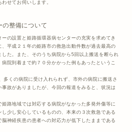
あわせてお伺いします。
ーの整備について
ーの設置と姫路循環器病センターの充実を求めてき
に、平成２１年の姫路市の救急出動件数が過去最高の
ました。また、そのうち病院から5回以上搬送を断られ
、病院到着まで約７０分かかった例もあったというこ
が、多くの病院に受け入れられず、市外の病院に搬送さ
い事故がありましたが、今回の報道をみると、状況は
姫路地域では対応する病院がなかった多発外傷等に
ンし少し安心しているものの、本来の３次救急である
で脳神経疾患の患者への対応力が低下したままである