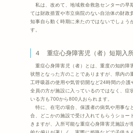
私は、改めて、地域救命救急センターの早期
ては財政措置や市立病院のない自治体の財政
知事自ら動く時期に来たのではないでしょう
す。
４ 重症心身障害児（者）短期入
重症心身障害児（者）とは、重度の知的障害
状態となった方のことでありますが、県内の重症
工呼吸器の使用や気管切開など24時間の介
全員の方が施設に入っているのではなく、症
いる方も700から800人おられます。
特に、在宅の場合、保護者の病気や用事など
合、どこかの施設で受け入れてもらうショー
きますが、入所可能な重症心身障害児施設が
的な偏りが著しく、実際に姫路などで子供さ