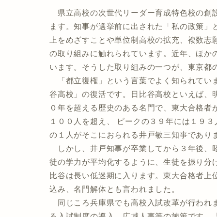
県立高校の次世代リーダー育成特色校の創設
ます。知事が選挙前に出された「私の政策」
上をめざすことや単位制高校の拡充、複数志
の取り組みに触れられています。近年、ほか
います。そうした取り組みの一つが、東京都
「都立復権」という言葉でよく知られていま
谷高校」の復活です。日比谷高校といえば、
０年を超える歴史のある名門で、東大合格者
１００人を超え、 ピークの３９年には１９３
の１人がそこにおられる井戸敏三知事であり
しかし、井戸知事が卒業してから３年後、昭
徒の学力が平均化するように、生徒を振り分
比谷は長い低迷期に入ります。東大合格者上
込み、名門解体とも言われました。
同じころ兵庫県でも高校入試改革が行われま
る入試制度の導入、広域人事等の施策です。