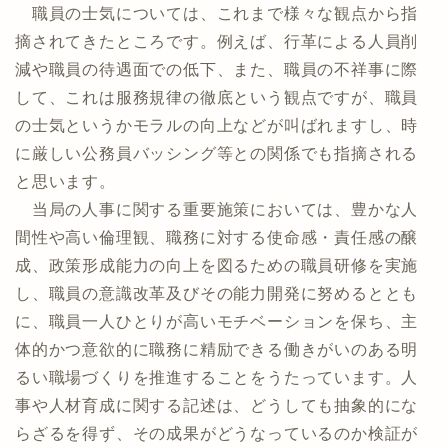
職員の士気については、これまで様々な観点から指
摘されてきたところです。例えば、行革による人員削
減や職員の待遇面での低下、また、職員の不祥事に際
して、これは服務規律の徹底という観点ですが、職員
の士気というかモラルの向上などが叫ばれますし、時
に厳しい公務員バッシング等との関係でも指摘される
と思います。
当局の人事に関する重要施策においては、豊かな人
間性や高い倫理観、職務に対する使命感・責任感の醸
成、政策形成能力の向上を図るための職員研修を実施
し、職員の意識改革及びその能力開発に努めるととも
に、職員一人ひとりが高いモチベーションを保ち、主
体的かつ意欲的に職務に精励できる働きがいのある明
るい職場づくりを推進することをうたっています。人
事や人材育成に関する記述は、どうしても抽象的にな
らざるを得ず、その成果がどうなっているのか検証が