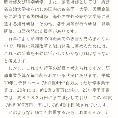
般研修及び特別研修、また、派遣研修としては、総務
省自治大学校をはじめ国内の各省庁・大学、民間企業
等に派遣する国内研修、海外の在外公館や大学等に派
遣する海外研修、その他、各部局等が行う研修、職場
研修、自己啓発の支援等があります。
行革により給与等の待遇面での改善が見込まれない
中で、職員の意識改革と能力開発に努めるためには、
これらの研修を有効に活かしていかなければならない
と考えます。
しかし、これまた行革の影響と考えられますが、研
修事業予算が毎年削られている状況にあります。平成
19年に予算ベースで約1億4千7百万あった研修事業予
算は、20年には、約1億６百万に減少、23年度予算案
では、約８７８３万円にまで減少しており、この5年間
で約6,000万円、率にして約4割も削減されています。
どのような組織でも共通するかもしれませんが、組