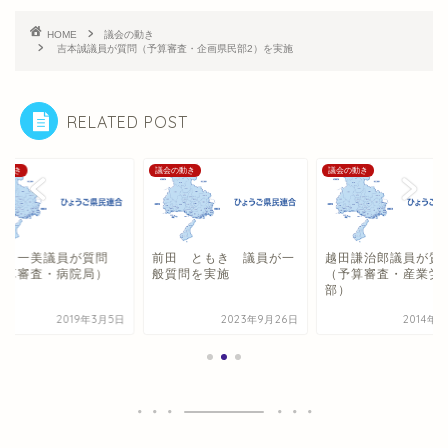
HOME
議会の動き
吉本誠議員が質問（予算審査・企画県民部2）を実施
RELATED POST
の動き
議会の動き
議会の動き
田 一美議員が質問
前田 ともき 議員が一
越田謙治郎議員が質
予算審査・病院局）
般質問を実施
（予算審査・産業労
部）
2019年3月5日
2023年9月26日
2014年