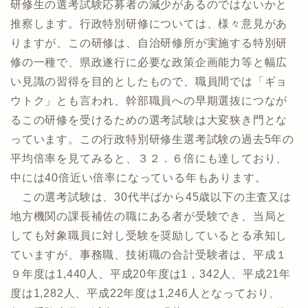
研修生の選考試験応募者の減少があるのではないかと
推察します。行政特別研修については、様々意見があ
りますが、この研修は、自治研修所が実施する特別研
修の一種で、県政遂行に必要な政策企画能力等と幅広
い見識の習得を目的としたもので、職員間では「ギョ
ウトク」とも言われ、幹部職員への早期選抜につなが
るこの研修を受けるための選考試験は大変狭き門とな
っています。この行政特別研修生選考試験の過去5年の
平均倍率を見てみると、３２．６倍にも達しており、
中には40倍近い倍率になっている年もあります。
この選考試験は、30代半ばから45歳以下の主査又は
地方機関の課長補佐の職にある者が受験でき、当局と
しても対象職員に対し受験を奨励しているとる承知し
ていますが、事務職、技術職の合計受験者は、平成１
９年度は1,440人、平成20年度は1，342人、平成21年
度は1,282人、平成22年度は1,246人となっており、