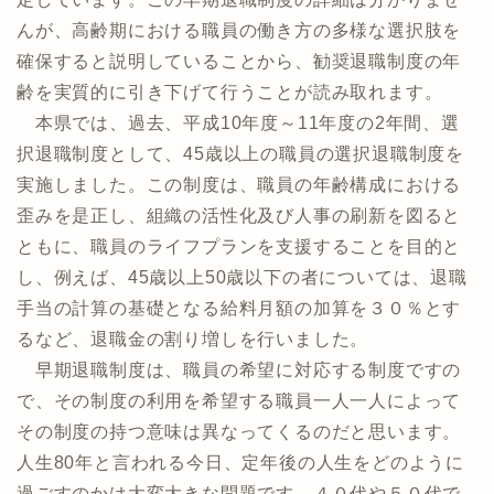
んが、高齢期における職員の働き方の多様な選択肢を
確保すると説明していることから、勧奨退職制度の年
齢を実質的に引き下げて行うことが読み取れます。
本県では、過去、平成10年度～11年度の2年間、選
択退職制度として、45歳以上の職員の選択退職制度を
実施しました。この制度は、職員の年齢構成における
歪みを是正し、組織の活性化及び人事の刷新を図ると
ともに、職員のライフプランを支援することを目的と
し、例えば、45歳以上50歳以下の者については、退職
手当の計算の基礎となる給料月額の加算を３０％とす
るなど、退職金の割り増しを行いました。
早期退職制度は、職員の希望に対応する制度ですの
で、その制度の利用を希望する職員一人一人によって
その制度の持つ意味は異なってくるのだと思います。
人生80年と言われる今日、定年後の人生をどのように
過ごすのかは大変大きな問題です。４０代や５０代で