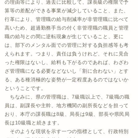
の理由等により、過去に比較して、課長級の権限で予
算等の差配ができる事業が減少していること、また、
行革により、管理職の給与削減率が非管理職に比べて
高いため、超過勤務手当の付く非管理職の職員と管理
職の給与との間に逆転現象が生じていること、更に
は、部下のメンタル面での管理に対する負担感等も考
えられます。つまり、責任は負うけれど、それに見合
った権限はないし、給料も下がるのであれば、わざわ
ざ管理職になる必要などないし「割に合わない」とす
る、ある種消極的な姿勢が一定程度あるのではないか
ということです。
ちなみに、県の管理職は、7級職以上で、7級職の職
員は、副課長や主幹、地方機関の副所長などを担って
おり、本庁の課長職は8級、局長は9級、部長や県民局
長は10級職と続きます。
そのような現状を示す一つの指標として、行政特別