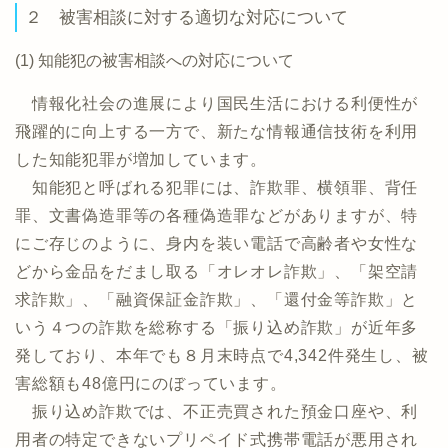
２ 被害相談に対する適切な対応について
(1) 知能犯の被害相談への対応について
情報化社会の進展により国民生活における利便性が
飛躍的に向上する一方で、新たな情報通信技術を利用
した知能犯罪が増加しています。
知能犯と呼ばれる犯罪には、詐欺罪、横領罪、背任
罪、文書偽造罪等の各種偽造罪などがありますが、特
にご存じのように、身内を装い電話で高齢者や女性な
どから金品をだまし取る「オレオレ詐欺」、「架空請
求詐欺」、「融資保証金詐欺」、「還付金等詐欺」と
いう４つの詐欺を総称する「振り込め詐欺」が近年多
発しており、本年でも８月末時点で4,342件発生し、被
害総額も48億円にのぼっています。
振り込め詐欺では、不正売買された預金口座や、利
用者の特定できないプリペイド式携帯電話が悪用され