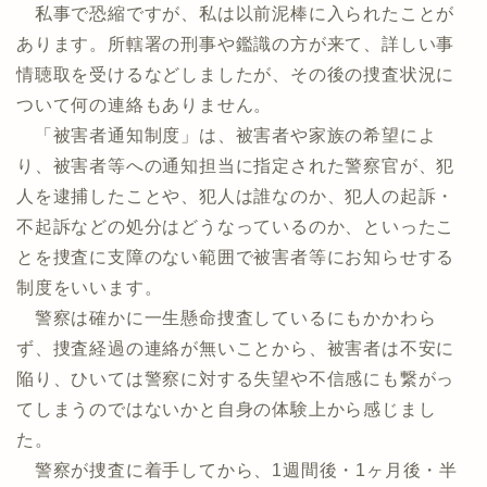
私事で恐縮ですが、私は以前泥棒に入られたことが
あります。所轄署の刑事や鑑識の方が来て、詳しい事
情聴取を受けるなどしましたが、その後の捜査状況に
ついて何の連絡もありません。
「被害者通知制度」は、被害者や家族の希望によ
り、被害者等への通知担当に指定された警察官が、犯
人を逮捕したことや、犯人は誰なのか、犯人の起訴・
不起訴などの処分はどうなっているのか、といったこ
とを捜査に支障のない範囲で被害者等にお知らせする
制度をいいます。
警察は確かに一生懸命捜査しているにもかかわら
ず、捜査経過の連絡が無いことから、被害者は不安に
陥り、ひいては警察に対する失望や不信感にも繋がっ
てしまうのではないかと自身の体験上から感じまし
た。
警察が捜査に着手してから、1週間後・1ヶ月後・半