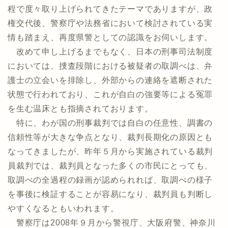
程で度々取り上げられてきたテーマでありますが、政
権交代後、警察庁や法務省において検討されている実
情も踏まえ、再度県警としての認識をお伺いします。
改めて申し上げるまでもなく、日本の刑事司法制度
においては、捜査段階における被疑者の取調べは、弁
護士の立会いを排除し、外部からの連絡を遮断された
状態で行われており、これが自白の強要等による冤罪
を生む温床とも指摘されております。
特に、わが国の刑事裁判では自白の任意性、調書の
信頼性等が大きな争点となり、裁判長期化の原因とも
なってきましたが、昨年５月から実施されている裁判
員裁判では、裁判員となった多くの市民にとっても、
取調べの全過程の録画が認められれば、取調べの様子
を事後に検証することが容易になり、裁判員も判断し
やすくなるともいわれます。
警察庁は2008年９月から警視庁、大阪府警、神奈川