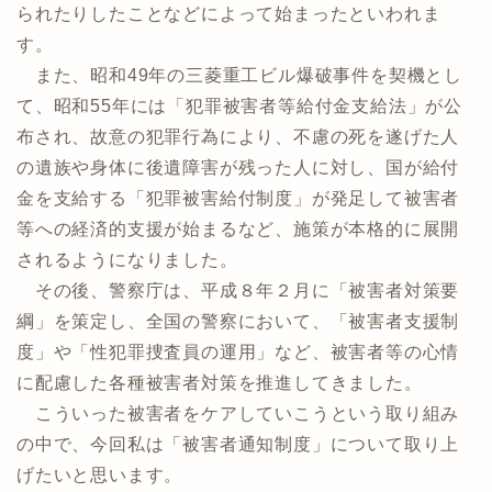
られたりしたことなどによって始まったといわれま
す。
また、昭和49年の三菱重工ビル爆破事件を契機とし
て、昭和55年には「犯罪被害者等給付金支給法」が公
布され、故意の犯罪行為により、不慮の死を遂げた人
の遺族や身体に後遺障害が残った人に対し、国が給付
金を支給する「犯罪被害給付制度」が発足して被害者
等への経済的支援が始まるなど、施策が本格的に展開
されるようになりました。
その後、警察庁は、平成８年２月に「被害者対策要
綱」を策定し、全国の警察において、「被害者支援制
度」や「性犯罪捜査員の運用」など、被害者等の心情
に配慮した各種被害者対策を推進してきました。
こういった被害者をケアしていこうという取り組み
の中で、今回私は「被害者通知制度」について取り上
げたいと思います。