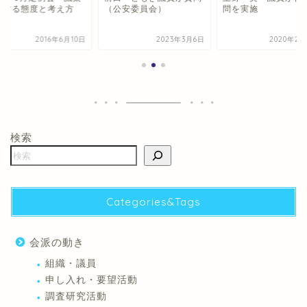
対する態度と考え方
（公安委員会）
問を実施
2016年6月10日
2023年3月6日
2020年2月
検索
Categories&Tags
会派の動き
組織・議員
申し入れ・要望活動
調査研究活動