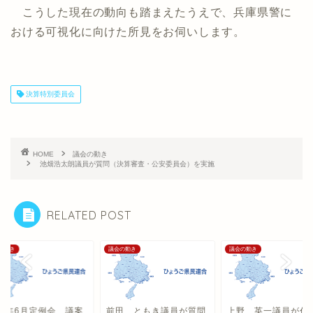
こうした現在の動向も踏まえたうえで、兵庫県警に
おける可視化に向けた所見をお伺いします。
決算特別委員会
HOME
議会の動き
池畑浩太朗議員が質問（決算審査・公安委員会）を実施
RELATED POST
の動き
議会の動き
議会の動き
16年6月定例会 議案
前田 ともき議員が質問
上野 英一議員が代