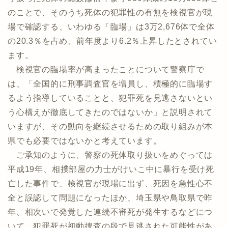
のことで、そのうち死体の犯罪性の有無を検視官が現
場で確認する、いわゆる「臨場」は3万2,676体で全体
の20.3％を占め、前年度より6.2％上昇したとされてい
ます。
検視官の臨場率が高まったことについて警察庁で
は、「全国的に刑事調査官を増員し、積極的に臨場す
るよう指導していることと、犯罪死を見逃さないとい
う心構えが徹底してきたのではないか」と説明されて
いますが、その動向を継続させるための取り組みが本
県でも必要ではないかと考えています。
ご承知のように、警察の死体取り扱いをめぐっては
平成19年、相撲部屋の力士がけいこ中に暴行を受け死
亡した事件で、検視官が現場に出ず、死因を急性心不
全と誤認して問題になったほか、埼玉県や鳥取県で昨
年、相次いで発覚した連続不審死が発生するなどにつ
いて、犯罪死が初動捜査の段で見逃された可能性があ