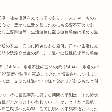
済・社会活動を支える礎であり、「人」や「もの」
安心で、豊かな生活を営むためにも必要不可欠であ
欠な主要県道等、生活道路に至る道路整備は極めて重
通の安全・安心に問題のある箇所、日々の生活に支
箇所や渋滞交差点の解消、歩道の連続性確保等の整備
24.6㎞、歩道不連続区間の解消64.4㎞、歩道のバ
解消23箇所の整備を実施してきたと報告されています。
ては、交渉の経過の中で様々な課題があるものと聞
で、特に困難事案に要する期間の予測は、その諸状
負担がかかるともいわれていますが、とりわけ難航す
や周辺環境への影響・住民説明への不満不信といった