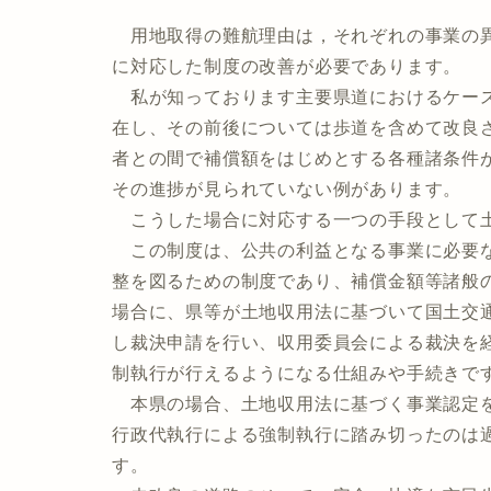
用地取得の難航理由は，それぞれの事業の異
に対応した制度の改善が必要であります。
私が知っております主要県道におけるケース
在し、その前後については歩道を含めて改良
者との間で補償額をはじめとする各種諸条件
その進捗が見られていない例があります。
こうした場合に対応する一つの手段として土
この制度は、公共の利益となる事業に必要な
整を図るための制度であり、補償金額等諸般
場合に、県等が土地収用法に基づいて国土交
し裁決申請を行い、収用委員会による裁決を
制執行が行えるようになる仕組みや手続きで
本県の場合、土地収用法に基づく事業認定を
行政代執行による強制執行に踏み切ったのは
す。