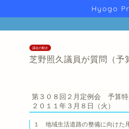
Hyogo Pr
議会の動き
芝野照久議員が質問（予
第３０８回２月定例会 予算特
２０１１年３月８日（火）
１ 地域生活道路の整備に向けた