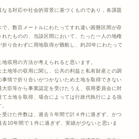
なる対応や社会的背景に基づくものであり，各課題
で、数百メートルにわたってすれ違い困難区間が存
されたものの、当該区間において、たった一人の地権
が折り合わずに用地取得が難航し、約20年にわたって
地収用の方法が考えられると思います。
土地等の収用に関し、公共の利益と私有財産との調
の事情で折り合いがつかないため土地を取得できない
通大臣等から事業認定を受けたうえ、収用委員会に対
経て土地を取得、場合によっては行政代執行による強
す。
受けた件数は、過去５年間で計４件に過ぎず、かつ
過去10年間で１件に過ぎず、実績が少ないと思いま