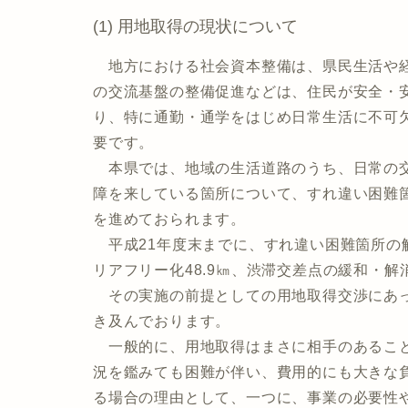
(1) 用地取得の現状について
地方における社会資本整備は、県民生活や経
の交流基盤の整備促進などは、住民が安全・
り、特に通勤・通学をはじめ日常生活に不可
要です。
本県では、地域の生活道路のうち、日常の交
障を来している箇所について、すれ違い困難
を進めておられます。
平成21年度末までに、すれ違い困難箇所の解消
リアフリー化48.9㎞、渋滞交差点の緩和・
その実施の前提としての用地取得交渉にあっ
き及んでおります。
一般的に、用地取得はまさに相手のあること
況を鑑みても困難が伴い、費用的にも大きな
る場合の理由として、一つに、事業の必要性