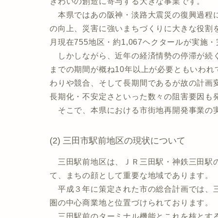
ぎわいの創造に寄与する大きな事業です。
本県ではあの阪神・淡路大震災の復興過程に
の向上、災害に強いまちづくりに大きな役割
月現在755地区・約1,067ヘクタールが実施
しかしながら、近年の経済情勢の停滞が続く
までの期間が概ね10年以上が必要ともいわ
わりや競合、そして長期間であるが故の計画
長期化・不安定さといった数々の阻害要因も
そこで、本県における市街地再開発事業の実
(2) 三田市駅前地区の現状について
三田駅前地区は、ＪＲ三田駅・神鉄三田駅の
て、まちの顔として重要な地域であります。
平成３年に策定された市の総合計画では、三
圏の中心商業地と位置づけられております。
三田駅前のターミナル機能とこれを核とする