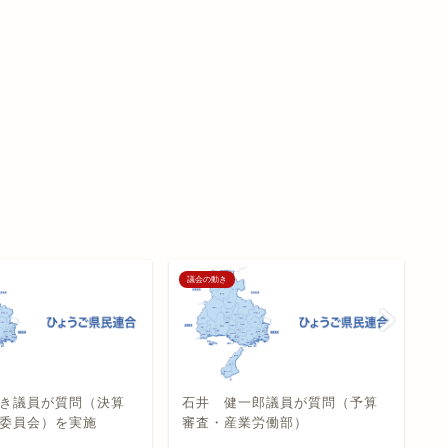
議会の動き
議
き議員が質問（決算
石井 健一郎議員が質問（予算
竹
委員会）を実施
審査・産業労働部）
況