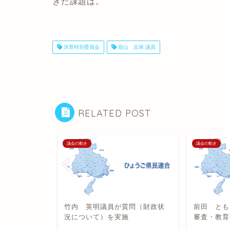
きた課題は。
決算特別委員会
迎山 志保 議員
RELATED POST
議会の動き
議会の動き
質問（予算
竹内 英明議員が質問（財政状
前田 とも
況について）を実施
審査・教育