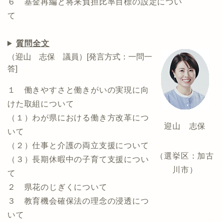
６ 基金再編と将来負担比率目標の設定につい
て
質問全文
（迎山 志保 議員）[発言方式：一問一
答]
１ 働きやすさと働きがいの実現に向
けた取組について
（１）わが県における働き方改革につ
迎山 志保
いて
（２）仕事と介護の両立支援について
（選挙区：加古
（３）長期休暇中の子育て支援につい
川市）
て
２ 県花のじぎくについて
３ 教育機会確保法の理念の浸透につ
いて