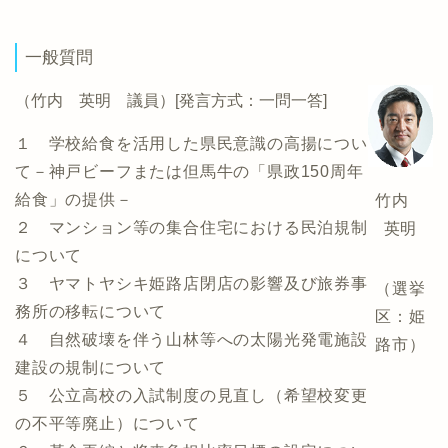
一般質問
（竹内 英明 議員）[発言方式：一問一答]
１ 学校給食を活用した県民意識の高揚につい
て－神戸ビーフまたは但馬牛の「県政150周年
給食」の提供－
竹内
２ マンション等の集合住宅における民泊規制
英明
について
３ ヤマトヤシキ姫路店閉店の影響及び旅券事
（選挙
務所の移転について
区：姫
４ 自然破壊を伴う山林等への太陽光発電施設
路市）
建設の規制について
５ 公立高校の入試制度の見直し（希望校変更
の不平等廃止）について