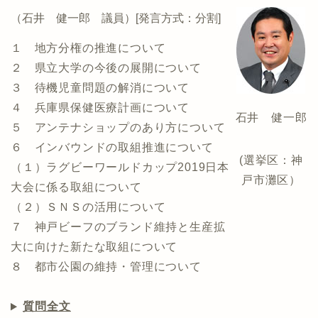
（石井 健一郎 議員）[発言方式：分割]
１ 地方分権の推進について
２ 県立大学の今後の展開について
３ 待機児童問題の解消について
４ 兵庫県保健医療計画について
石井 健一郎
５ アンテナショップのあり方について
６ インバウンドの取組推進について
(選挙区：神
（１）ラグビーワールドカップ2019日本
戸市灘区）
大会に係る取組について
（２）ＳＮＳの活用について
７ 神戸ビーフのブランド維持と生産拡
大に向けた新たな取組について
８ 都市公園の維持・管理について
質問全文