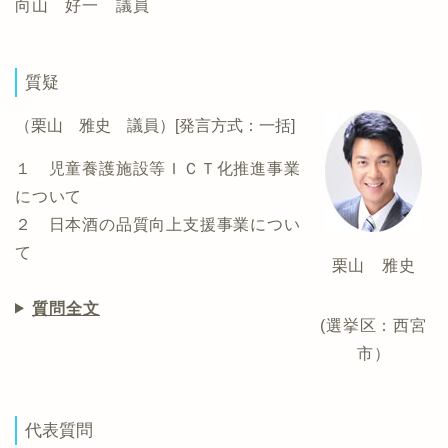
向山 好一 議員
質疑
（栗山 雅史 議員）[発言方式：一括]
１ 児童養護施設等ＩＣＴ化推進事業
について
２ 日本酒の品質向上支援事業につい
て
栗山 雅史
質問全文
(選挙区：西宮
市）
代表質問