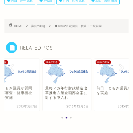
向山 好一 議員
本会議
竹内 英明 議員
迎山 志保 議員
HOME
議会の動き
◆18年2月定例会 代表・一般質問
RELATED POST
の動き
議会の動き
議会の動き
田ともき議員が質問
最終２カ年行財政構造改
前田 ともき議員が
予算審査・健康福祉
革推進方策企画部会案に
を実施
）を実施
対する申入れ
2013年3月7日
2016年12月6日
2015年2