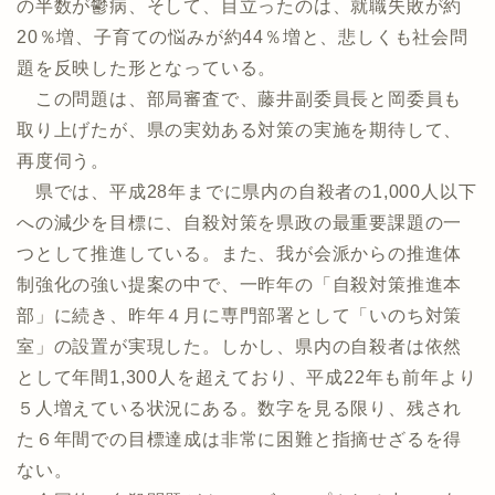
の半数が鬱病、そして、目立ったのは、就職失敗が約
20％増、子育ての悩みが約44％増と、悲しくも社会問
題を反映した形となっている。
この問題は、部局審査で、藤井副委員長と岡委員も
取り上げたが、県の実効ある対策の実施を期待して、
再度伺う。
県では、平成28年までに県内の自殺者の1,000人以下
への減少を目標に、自殺対策を県政の最重要課題の一
つとして推進している。また、我が会派からの推進体
制強化の強い提案の中で、一昨年の「自殺対策推進本
部」に続き、昨年４月に専門部署として「いのち対策
室」の設置が実現した。しかし、県内の自殺者は依然
として年間1,300人を超えており、平成22年も前年より
５人増えている状況にある。数字を見る限り、残され
た６年間での目標達成は非常に困難と指摘せざるを得
ない。