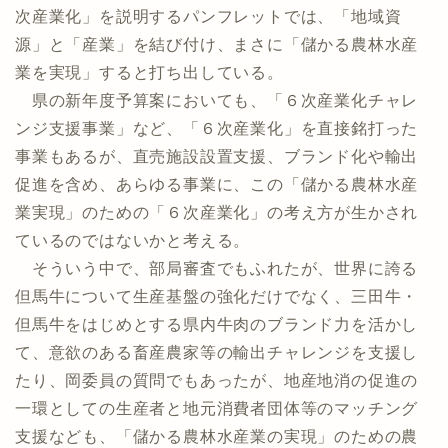
次産業化」を説明するパンフレットでは、「地域資
源」と「産業」を結び付け、まさに「儲かる農林水産
業を実現」すると打ち出している。
県の新年度予算案においても、「６次産業化チャレ
ンジ支援事業」など、「６次産業化」を直接銘打った
事業もあるが、直売施設設置支援、ブランド化や輸出
促進を含め、あらゆる事業に、この「儲かる農林水産
業実現」のための「６次産業化」の考え方が生かされ
ているのではないかと考える。
そういう中で、部局審査でもふれたが、世界に誇る
但馬牛について生産基盤の強化だけでなく、三田牛・
但馬牛をはじめとする県内牛肉のブランド力を活かし
て、意欲のある畜産農家等の輸出チャレンジを支援し
たり、岡委員の質問でもあったが、地産地消の促進の
一環としての生産者と地元消費者団体等のマッチング
支援なども、「儲かる農林水産業の実現」のための農