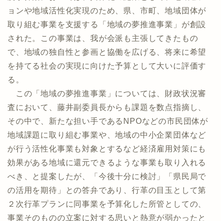
ョンや地域活性化実現のため、県、市町、地域団体が
取り組む事業を支援する「地域の夢推進事業」が創設
された。この事業は、我が会派も主張してきたもの
で、地域の独自性と参画と協働を広げる、将来に希望
を持てる社会の実現に向けた予算として大いに評価す
る。
この「地域の夢推進事業」については、財政状況審
査において、藤井副委員長からも課題を数点指摘し、
その中で、新たな担い手であるNPOなどの市民団体が
地域課題に取り組む事業や、地域の中小企業団体など
が行う活性化事業も対象とするなど経済雇用対策にも
効果がある地域に還元できるような事業も取り入れる
べき、と提案したが、「今後十分に検討」「県民局で
の活用を期待」との答弁であり、行革の目玉として第
２次行革プランに同事業を予算化した所管としての、
事業そのものの立案に対する思いと熱意が弱かったと