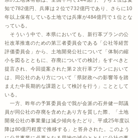
知で782億円、兵庫は２位で732億円であり、さらに10
年以上保有している土地では兵庫が484億円で１位とな
っている。
そういう中で、本県においても、新行革プランの公
社改革推進のための第三者委員会である「公社等経営
評価委員会」から、土地開発公社について「体制の縮
小を図るとともに、存廃についての検討」をすべきと
提言され、今回提案された第２次行革プランにおいて
は、同公社のあり方について「県財政への影響等を踏
まえた中長期的な課題として検討を行う」こととして
いる。
一方、昨年の予算委員会で我が会派の石井健一郎議
員が同公社の存廃を含めたあり方を質した際、「土地
開発公社の事業量は減少傾向をたどり、平成25年度以
降は80億円程度で推移する」と答弁された。このよう
に公共事業に必要となる用地の減少とともに公社の事