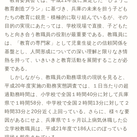
教育委員会では、平成21年度に策定した「ひょうご
教育創造プラン」に基づき、兵庫の未来を担う子ども
たちの教育に鋭意・積極的に取り組んでいるが、その
目的の実現にあたっては、学校現場で直接、子どもた
ちと向き合う教職員の役割が最重要である。教職員に
は、「教育の専門家」として児童生徒との信頼関係を
基盤とし、人間形成についての深い理解と限りなき情
熱を持って、いきいきと教育活動を展開することが必
要である。
しかしながら、教職員の勤務環境の現状を見ると、
平成20年度実施の勤務実態調査では、１日当たりの超
過勤務時間は、小学校で全国１時間40分に対して兵庫
県で１時間58分、中学校で全国２時間13分に対して２
時間33分と20分近く上回っている。さらに、様々な要
因があるにせよ、兵庫県で１ヶ月以上病気休職した公
立学校教職員は、平成21年度で186人にのぼっている