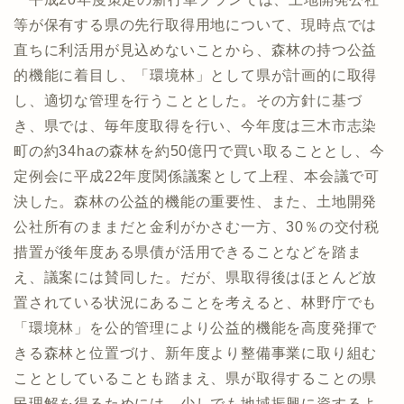
等が保有する県の先行取得用地について、現時点では
直ちに利活用が見込めないことから、森林の持つ公益
的機能に着目し、「環境林」として県が計画的に取得
し、適切な管理を行うこととした。その方針に基づ
き、県では、毎年度取得を行い、今年度は三木市志染
町の約34haの森林を約50億円で買い取ることとし、今
定例会に平成22年度関係議案として上程、本会議で可
決した。森林の公益的機能の重要性、また、土地開発
公社所有のままだと金利がかさむ一方、30％の交付税
措置が後年度ある県債が活用できることなどを踏ま
え、議案には賛同した。だが、県取得後はほとんど放
置されている状況にあることを考えると、林野庁でも
「環境林」を公的管理により公益的機能を高度発揮で
きる森林と位置づけ、新年度より整備事業に取り組む
こととしていることも踏まえ、県が取得することの県
民理解を得るためには、少しでも地域振興に資するよ