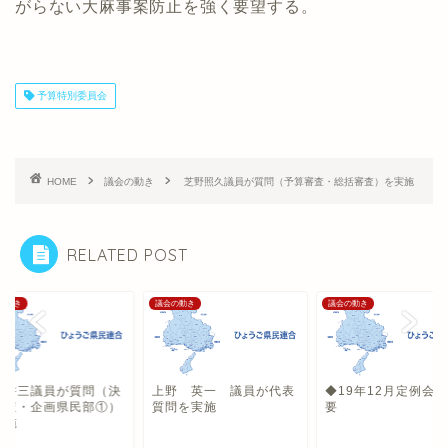
がらない大麻事案防止を強く要望する。
予算特別委員会
HOME
議会の動き
芝野照久議員が質問（予算審査・総括審査）を実施
RELATED POST
の動き
議会の動き
議会の動き
 耕三議員が質問（決
上野 英一 議員が代表
◆19年12月定例会
審査・企画県民部①）
質問を実施
要
実施