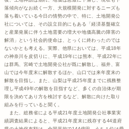
落傾向がなお続く一方、大規模開発に対するニーズも
落ち着いている今日の情勢の中で、特に、土地開発公
社については、その設立目的にもある「経済基盤確立
と産業発展に伴う土地需要の増大や地価高騰の障害の
解消」という社会的使命は、とっくに終わったのでは
ないかとも考える。実際、他県においては、平成18年
の神奈川を皮切りに、平成19年には熊本、平成22年に
は群馬、宮崎で土地開発公社が既に解散し、福井、富
山では今年度末に解散するほか、山口では来年度末の
解散を目指し、また、山梨は平成25年度までに残務整
理し平成49年の解散を目指すなど、多くの自治体が期
限を決めてあり方を検討するなど、解散に向けた取り
組みを行っていると聞く。
また、総務省による平成21年度土地開発公社事業実
績調査結果によると、平成21年度末に残存する44道府
県の土地保有額は、全国平均で144億円、うち１位は愛