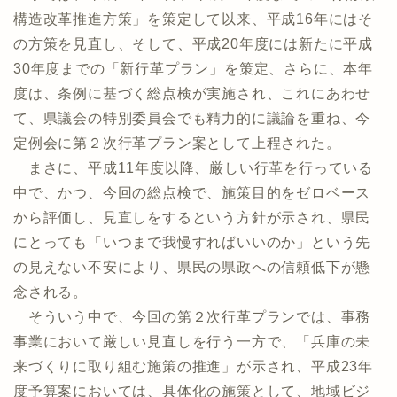
構造改革推進方策」を策定して以来、平成16年にはそ
の方策を見直し、そして、平成20年度には新たに平成
30年度までの「新行革プラン」を策定、さらに、本年
度は、条例に基づく総点検が実施され、これにあわせ
て、県議会の特別委員会でも精力的に議論を重ね、今
定例会に第２次行革プラン案として上程された。
まさに、平成11年度以降、厳しい行革を行っている
中で、かつ、今回の総点検で、施策目的をゼロベース
から評価し、見直しをするという方針が示され、県民
にとっても「いつまで我慢すればいいのか」という先
の見えない不安により、県民の県政への信頼低下が懸
念される。
そういう中で、今回の第２次行革プランでは、事務
事業において厳しい見直しを行う一方で、「兵庫の未
来づくりに取り組む施策の推進」が示され、平成23年
度予算案においては、具体化の施策として、地域ビジ