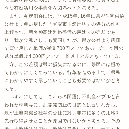
うな有効活用や事業化を図るべきと考える。
また、今定例会には、平成15年､16年に県が住宅供給
公社より買い戻した「宝塚市玉瀬用地」の処分の件も
上程され、新名神高速道路整備の用途での売却であ
り、我が会派としても賛同したが、県が公社より簿価
で買い戻した単価が約9,700円／㎡である一方、今回の
処分単価は4,300円／㎡と、倍以上の差となっている。
一方、この差額は県の損失になるのに、県民には極め
てわかりにくくなっている。行革を進める上で、県民
にわかりやすく示していくことも必要ではないかと考
える。
いずれにしても、これらの問題は不動産バブルと言
われた時期等に、乱開発防止の目的とは言いながら、
県が土地開発公社等の公社に対し非常に多くの用地を
先行取得させたことが原因ではないかと考える。その
後、土地神話は崩れ、地価は急激に下落し、現在も下