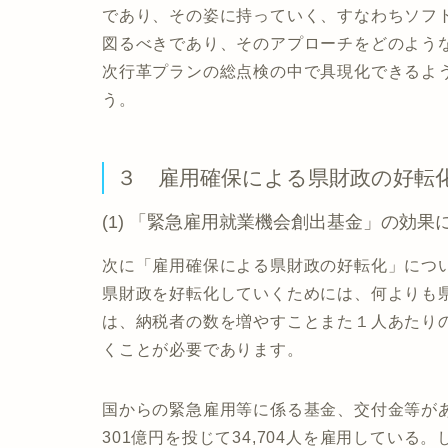
であり、その姿に持っていく、すなわちソフ
図るべきであり、そのアプローチをどのよう
次行革プランの総点検の中で具現化できるよ
う。
３ 雇用確保による県財政の好転
(1) 「緊急雇用就業機会創出基金」の効果
次に「雇用確保による県財政の好転化」につ
県財政を好転化していくためには、何よりも
は、納税者の数を増やすことまた１人あたり
くことが必要であります。
国からの緊急雇用等に係る基金、交付金等が
301億円を投じて34,704人を雇用してい