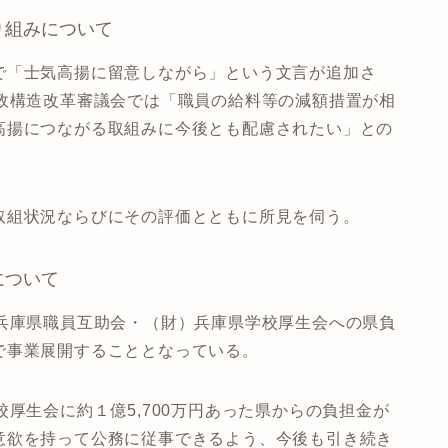
り組みについて
で「士気高揚に留意しながら」という文言が追加さ
財政構造改革審議会では「職員の給料等の減額措置が相
高揚につながる取組みに今後とも配慮されたい」との
取組状況ならびにその評価とともに所見を伺う。
について
）兵庫県職員互助会・（財）兵庫県学校厚生会への県負
で事業展開することとなっている。
厚生会に約１億5,700万円あった県からの負担金が
意欲を持って公務に従事できるよう、今後も引き続き