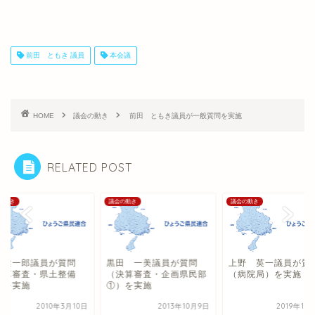
前田 ともき 議員
本会議
HOME
議会の動き
前田 ともき議員が一般質問を実施
RELATED POST
の動き
議会の動き
議会の動き
井健一郎議員が質問
黒田 一美議員が質問
上野 英一議員が質
予算審査・県土整備
（決算審査・企画県民部
（病院局）を実施
）を実施
①）を実施
2010年3月10日
2013年10月9日
2019年10