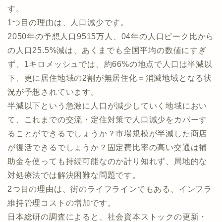
す。
1つ目の理由は、人口減少です。
2050年の予想人口9515万人、04年の人口ピーク比から
の人口25.5%減は、あくまでも全国平均の数値にすぎ
ず、1キロメッシュでは、約66%の地点で人口は半減以
下、更に居住地域の2割が無居住化＝消滅地域となる状
況が予想されています。
半減以下という急激に人口が減少していく地域におい
て、これまでの交流・定住対策で人口減少をカバーす
ることができるでしょうか？市場規模が半減した商店
が復活できるでしょうか？固定費比率の高い交通は補
助金を使っても持続可能なのか計り知れず、局地的な
対処療法では解決困難な問題です。
2つ目の理由は、街のライフラインでもある、インフラ
維持管理コストの増加です。
日本総研の調査によると、社会資本ストックの更新・