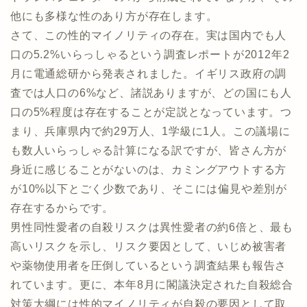
他にも多様な性のあり方が存在します。
さて、この性的マイノリティの存在。実は国内でも人
口の5.2%いらっしゃるという調査レポートが2012年2
月に電通総研から発表されました。イギリス政府の調
査では人口の6%など、諸説ありますが、どの国にも人
口の5%程度は存在することが定説となっています。つ
まり、兵庫県内で約29万人、1学級に1人。この議場に
も数人いらっしゃる計算になる訳ですが、皆さん方が
身近に感じることがないのは、カミングアウトする方
が10%以下とごく少数であり、そこには偏見や差別が
存在するからです。
男性同性愛者の自殺リスクは異性愛者の約6倍と、最も
高いリスクを示し、リスク要因として、いじめ被害者
や薬物使用者を圧倒しているという調査結果も報告さ
れています。更に、本年8月に閣議決定された自殺総合
対策大綱には性的マイノリティが自殺の要因として取