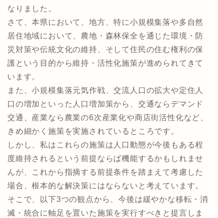
なりました。
さて、本県において、地方、特に小規模集落や多自然
居住地域において、農地・森林保全を通じた環境・防
災対策や伝統文化の維持、そして住民の住む権利の保
護という目的から維持・活性化施策が進められてきて
います。
また、小規模集落元気作戦、交流人口の拡大や定住人
口の増加といった人口増加策から、交通ならデマンド
交通、産業なら農業の6次産業化や商店街活性化など、
きめ細かく施策を実施されているところです。
しかし、私はこれらの施策は人口動態が今後もある程
度維持されるという前提ならば機能するかもしれませ
んが、これから指摘する前提条件を踏まえて考慮した
場合、根本的な解決策にはならないと考えています。
そこで、以下3つの観点から、今後は緩やかな移転・消
滅・統合に軸足を置いた施策を実行すべきと提言しま