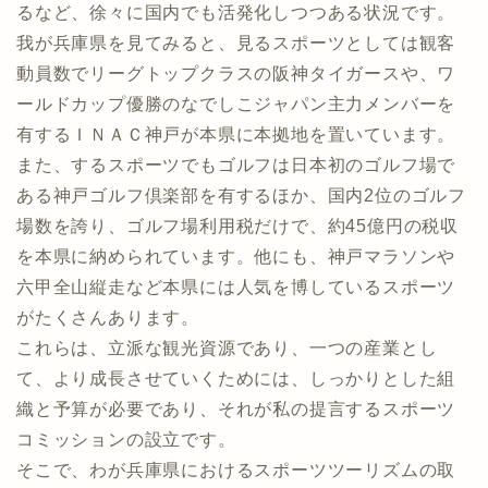
るなど、徐々に国内でも活発化しつつある状況です。
我が兵庫県を見てみると、見るスポーツとしては観客
動員数でリーグトップクラスの阪神タイガースや、ワ
ールドカップ優勝のなでしこジャパン主力メンバーを
有するＩＮＡＣ神戸が本県に本拠地を置いています。
また、するスポーツでもゴルフは日本初のゴルフ場で
ある神戸ゴルフ倶楽部を有するほか、国内2位のゴルフ
場数を誇り、ゴルフ場利用税だけで、約45億円の税収
を本県に納められています。他にも、神戸マラソンや
六甲全山縦走など本県には人気を博しているスポーツ
がたくさんあります。
これらは、立派な観光資源であり、一つの産業とし
て、より成長させていくためには、しっかりとした組
織と予算が必要であり、それが私の提言するスポーツ
コミッションの設立です。
そこで、わが兵庫県におけるスポーツツーリズムの取