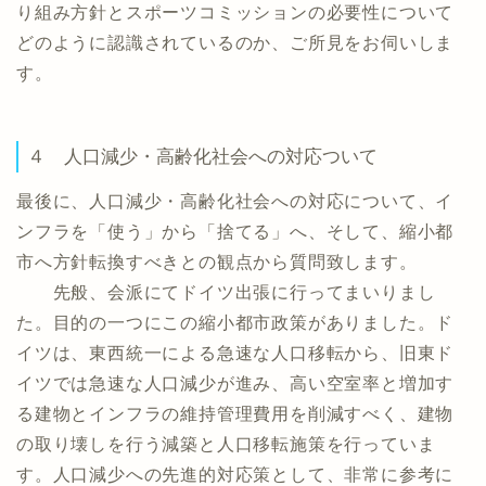
り組み方針とスポーツコミッションの必要性について
どのように認識されているのか、ご所見をお伺いしま
す。
４ 人口減少・高齢化社会への対応ついて
最後に、人口減少・高齢化社会への対応について、イ
ンフラを「使う」から「捨てる」へ、そして、縮小都
市へ方針転換すべきとの観点から質問致します。
先般、会派にてドイツ出張に行ってまいりまし
た。目的の一つにこの縮小都市政策がありました。ド
イツは、東西統一による急速な人口移転から、旧東ド
イツでは急速な人口減少が進み、高い空室率と増加す
る建物とインフラの維持管理費用を削減すべく、建物
の取り壊しを行う減築と人口移転施策を行っていま
す。人口減少への先進的対応策として、非常に参考に