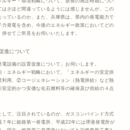
ルギー・環境戦略について、原発の廃止時期につい
てはさほど間違っているようには感じませんが、この
なっているのか、また、兵庫県は、県内の発電能力で
子力発電を含め、今後のエネルギー政策においてどの
、併せてご所見をお伺いいたします。
促進について
発電設備の設置促進について」お伺いします。
・エネルギー戦略において、「エネルギーの安定供
度利用、②コージェネレーション（熱電併給）など熱
④安定的かつ安価な化石燃料等の確保及び供給の４点
して、注目されているのが、ガスコンバインド方式
成７年に姫路第一発電所、平成22年には堺港発電所が