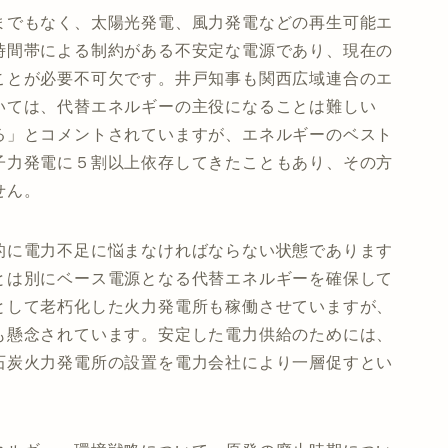
でもなく、太陽光発電、風力発電などの再生可能エ
時間帯による制約がある不安定な電源であり、現在の
ことが必要不可欠です。井戸知事も関西広域連合のエ
いては、代替エネルギーの主役になることは難しい
る」とコメントされていますが、エネルギーのベスト
子力発電に５割以上依存してきたこともあり、その方
せん。
的に電力不足に悩まなければならない状態であります
とは別にベース電源となる代替エネルギーを確保して
として老朽化した火力発電所も稼働させていますが、
も懸念されています。安定した電力供給のためには、
石炭火力発電所の設置を電力会社により一層促すとい
。