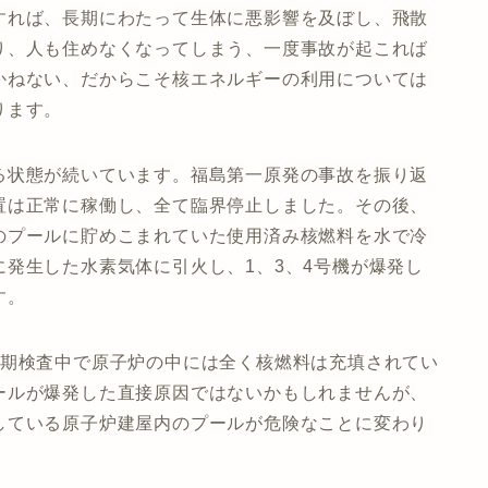
すれば、長期にわたって生体に悪影響を及ぼし、飛散
り、人も住めなくなってしまう、一度事故が起これば
かねない、だからこそ核エネルギーの利用については
ります。
状態が続いています。福島第一原発の事故を振り返
置は正常に稼働し、全て臨界停止しました。その後、
のプールに貯めこまれていた使用済み核燃料を水で冷
発生した水素気体に引火し、1、3、4号機が爆発し
す。
定期検査中で原子炉の中には全く核燃料は充填されてい
ールが爆発した直接原因ではないかもしれませんが、
している原子炉建屋内のプールが危険なことに変わり