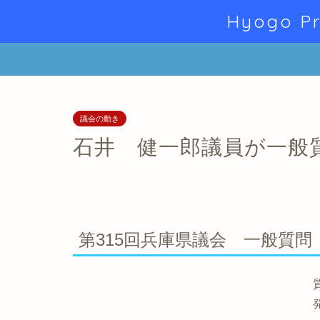
Hyogo Pr
議会の動き
石井 健一郎議員が一般
第315回兵庫県議会 一般質問（
質 問 者：石井 
発言方式：