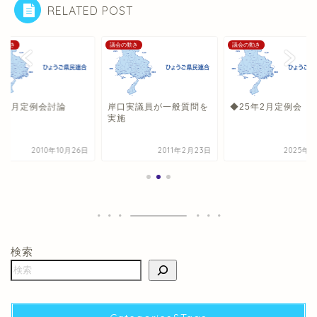
RELATED POST
の動き
議会の動き
議会の動き
0年9月定例会討論
岸口実議員が一般質問を
◆25年2月定例会 
実施
2010年10月26日
2011年2月23日
2025年5
検索