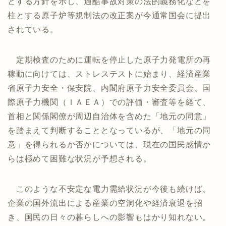
とする方針を示し、過酷事故対策の法的義務化などを
柱とする原子炉等規制法の改正案が今通常国会に提出
されている。
定期検査のために運転を停止した原子力発電所の再
稼動に向けては、ストレステストに始まり、経済産業
省原子力安全・保安院、内閣府原子力安全委員会、国
際原子力機関（ＩＡＥＡ）での評価・審査等を経て、
首相と関係閣僚が周辺自治体を含めた「地元の同意」
を踏まえて判断することとなっているが、「地元の同
意」を得られるか否かについては、現在の国民感情か
らは極めて困難な状況が予想される。
このような不安定な電力需給状況が今後も続けば、
企業の国外流出による産業の空洞化や経済衰退を招
き、国民の日々の暮らしへの影響もはかり知れない。