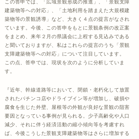
この答申では、「広域景観形成の推進」、「景観支障
建築物等への対応」、「土地利用を踏まえた大規模建
築物等の景観誘導」など、大きく４点の提言がなされ
ています。今後、この答申をもとに景観条例の改正案
をまとめ、来年２月の県議会に上程する見込みである
と聞いておりますが、私はこれらの提言のうち「景観
支障建築物等への対応」について注目しています。
この点、答申では、現状を次のように分析していま
す。
『近年、幹線道路等において、閉鎖・老朽化して放置
されたパチンコ店やドライブイン等が増加し、破損や
腐食を生じた外壁、屋根等の外観が良好な景観の阻害
要因となっている事例が見られる。少子高齢化や人口
減少、それに伴う経済活動の縮小傾向等を考慮すれ
ば、今後こうした景観支障建築物等はさらに増加する