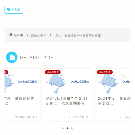
本会議
HOME
議会の動き
栗山 雅史議員が一般質問を実施
RELATED POST
の動き
議会の動き
議会の動き
019年度 健康福祉常
第370回(令和７年２月)
2024年度 農政環
委員会
定例会 代表質問要旨
任委員会
2020年3月24日
2025年5月9日
2024年6