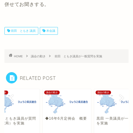
併せてお聞きする。
前田 ともき 議員
本会議
HOME
議会の動き
前田 ともき議員が一般質問を実施
RELATED POST
の動き
議会の動き
議会の動き
田 ともき議員が質問
◆16年6月定例会 概要
黒田 一美議員が一般
病院局）を実施
を実施