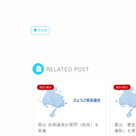
本会議
RELATED POST
議会の動き
議会の動き
表質問を実
迎山 志保議員が質問（総括）を
栗山 雅史
実施
備部）を実