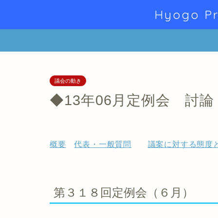
Hyogo Pr
議会の動き
◆13年06月定例会 討論
概要
代表・一般質問
議案に対する態度
第３１８回定例会（６月）