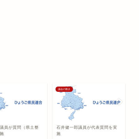
議会の動き
議
議員が質問（県土整
石井健一郎議員が代表質問を実
迎
施
施
実