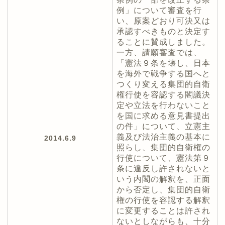
例」について審査を行
い、原案どおり可決又は
承認すべきものと決定す
ることに賛成しました。
一方、請願審査では、
「憲法９条を壊し、日本
を海外で戦争する国へと
つくり変える集団的自衛
権行使を容認する閣議決
定や立法を行わないこと
を国に求める意見書提出
の件」について、立憲主
義及び法治主義の基本に
2014.6.9
照らし、集団的自衛権の
行使について、憲法第９
条に違反し許されないと
いう内閣の解釈を、正面
から否定し、集団的自衛
権の行使を容認する解釈
に変更することは許され
ないとしながらも、十分