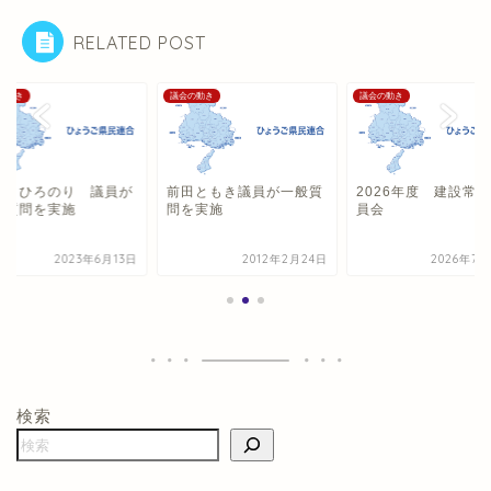
RELATED POST
の動き
議会の動き
議会の動き
西 ひろのり 議員が
前田ともき議員が一般質
2026年度 建設常
般質問を実施
問を実施
員会
2023年6月13日
2012年2月24日
2026年7月
検索