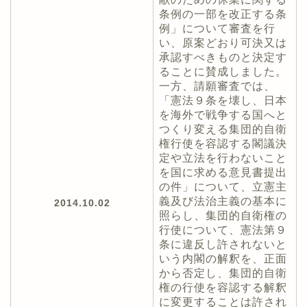
条例の一部を改正する条
例」について審査を行
い、原案どおり可決又は
承認すべきものと決定す
ることに賛成しました。
一方、請願審査では、
「憲法９条を壊し、日本
を海外で戦争する国へと
つくり変える集団的自衛
権行使を容認する閣議決
定や立法を行わないこと
を国に求める意見書提出
の件」について、立憲主
義及び法治主義の基本に
2014.10.02
照らし、集団的自衛権の
行使について、憲法第９
条に違反し許されないと
いう内閣の解釈を、正面
から否定し、集団的自衛
権の行使を容認する解釈
に変更することは許され