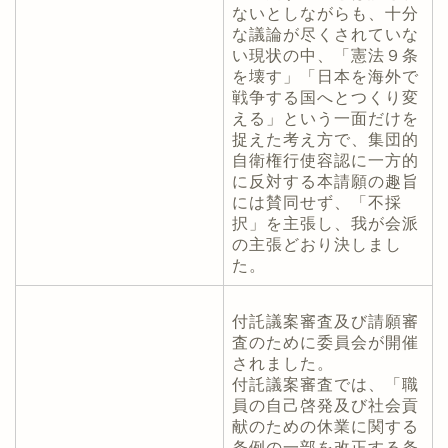
ないとしながらも、十分
な議論が尽くされていな
い現状の中、「憲法９条
を壊す」「日本を海外で
戦争する国へとつくり変
える」という一面だけを
捉えた考え方で、集団的
自衛権行使容認に一方的
に反対する本請願の趣旨
には賛同せず、「不採
択」を主張し、我が会派
の主張どおり決しまし
た。
付託議案審査及び請願審
査のために委員会が開催
されました。
付託議案審査では、「職
員の自己啓発及び社会貢
献のための休業に関する
条例の一部を改正する条