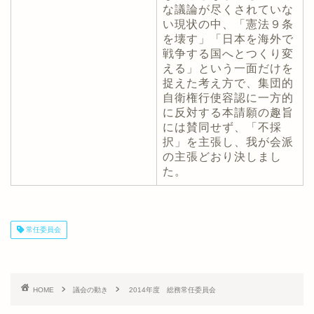
な議論が尽くされていな
い現状の中、「憲法９条
を壊す」「日本を海外で
戦争する国へとつくり変
える」という一面だけを
捉えた考え方で、集団的
自衛権行使容認に一方的
に反対する本請願の趣旨
には賛同せず、「不採
択」を主張し、我が会派
の主張どおり決しまし
た。
常任委員会
HOME
議会の動き
2014年度 総務常任委員会